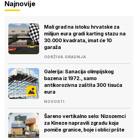
Najnovije
Mali grad na istoku hrvatske za
milijun eura gradi karting stazu na
30.000 kvadrata, imat će 10
garaža
ODRŽIVA GRADNJA
Galerija: Sanacija olimpijskog
bazena iz 1972., samo
antikorozivna zaštita 300 tisuća
eura
NOVOSTI
Šareno vertikalno selo: Nizozemci
za Kineze napravili zgradu koja
pomiče granice, boje i oblici pršte