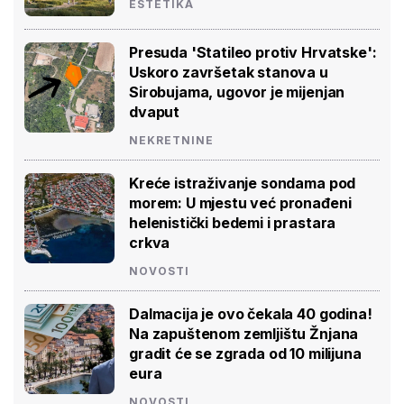
ESTETIKA
Presuda 'Statileo protiv Hrvatske':
Uskoro završetak stanova u
Sirobujama, ugovor je mijenjan
dvaput
NEKRETNINE
Kreće istraživanje sondama pod
morem: U mjestu već pronađeni
helenistički bedemi i prastara
crkva
NOVOSTI
Dalmacija je ovo čekala 40 godina!
Na zapuštenom zemljištu Žnjana
gradit će se zgrada od 10 milijuna
eura
NOVOSTI