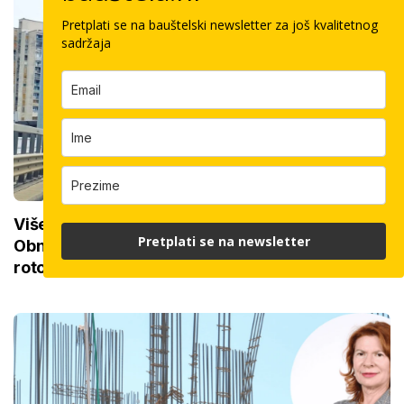
Pretplati se na bauštelski newsletter za još kvalitetnog
sadržaja
Više od pola milijuna eura za riječke ceste:
Pretplati se na newsletter
Obnovljeno 13.000 kvadrata, gradi se i novi
rotor