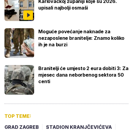
Karlovačkoj županiji koje su 2026.
upisali najbolji osmaši
Moguće povećanje naknade za
nezaposlene branitelje: Znamo koliko
ih je na burzi
Branitelji će umjesto 2 eura dobiti 3: Za
mjesec dana neborbenog sektora 50
centi
TOP TEME:
GRAD ZAGREB
STADION KRANJČEVIĆEVA