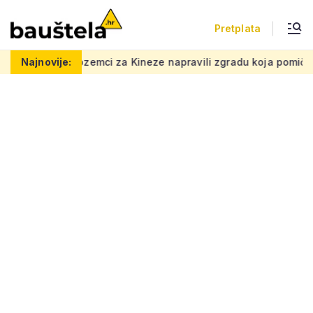
Pretplata
ci za Kineze napravili zgradu koja pomiče granice, boje i oblic
Najnovije: