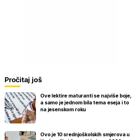
Pročitaj još
Ove lektire maturanti se najviše boje,
a samo je jednom bila tema eseja i to
na jesenskom roku
Ovo je 10 srednjoškolskih smjerova u