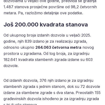
dozvolama u veljači ove godine, predviđa se gradnja
1.487 stanova prosječne površine od 98,2 četvornih
metara. Pa, razložimo detaljnije ove podatke.
Još 200.000 kvadrata stanova
Od ukupnog broja izdanih dozvola u veljači 2025.
godine, njih 839 izdano je za realizaciju zgrada,
odnosno ukupno
264.063 četvorna metra
novog
prostora u zgradama. Od tog broja, za izgradnju
182.641 kvadrata stambenih zgrada izdane su 603
dozvole.
Od izdanih dozvola, 376 njih izdano je za izgradnju
stambenih zgrada s jednim stanom, dok su 72 dozvole
izdane za stambene zgrade s dva stana. Preostalih 155
građevinskih dozvola ishođeno je za izgradnju zgrada
s tri ili više stanova.