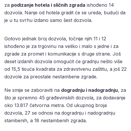
za
podizanje hotela i sličnih zgrada
ishođeno 14
dozvola. Nanje od hotela gradit će se ureda, budući da
je u tu svrhu izdano samo šest dozvola.
Gotovo jednak broj dozvola, točnije njih 11 i 12
ishođeno je za trgovinu na veliko i malo s jedne i za
zgrade za promet i komunikacije s druge strane. Još
deset izdanih dozvola omogućit će gradnju nešto više
od 15,5 tisuća kvadrata za zdravstvenu zaštitu, a još 22
dozvole za preostale nestambene zgrade.
Ne smije se zaboraviti na
dogradnju i nadogradnju
, za
što je spremno 45 građevinskih dozvola, za dodavanje
oko 13.817 četvorna metra. Od ukupnog broja
dozvola, 27 se odnosi na dogradnju i nadogradnju
stambenih, a 18 nestambenih zgrada.