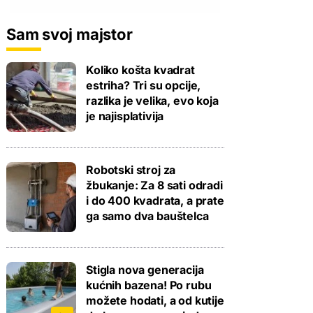
Sam svoj majstor
Koliko košta kvadrat
estriha? Tri su opcije,
razlika je velika, evo koja
je najisplativija
Robotski stroj za
žbukanje: Za 8 sati odradi
i do 400 kvadrata, a prate
ga samo dva bauštelca
Stigla nova generacija
kućnih bazena! Po rubu
možete hodati, a od kutije