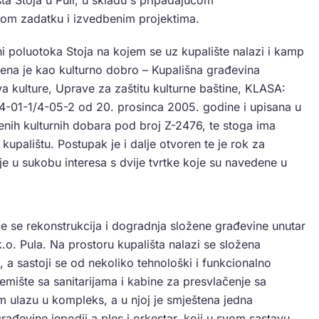
ta Stoja u Puli, u skladu s pripadajućom
om zadatku i izvedbenim projektima.
ani poluotoka Stoja na kojem se uz kupalište nalazi i kamp
ena je kao kulturno dobro – Kupališna građevina
tva kulture, Uprave za zaštitu kulturne baštine, KLASA:
01-1/4-05-2 od 20. prosinca 2005. godine i upisana u
ćenih kulturnih dobara pod broj Z-2476, te stoga ima
kupalištu. Postupak je i dalje otvoren te je rok za
e u sukobu interesa s dvije tvrtke koje su navedene u
će se rekonstrukcija i dogradnja složene građevine unutar
k.o. Pula. Na prostoru kupališta nalazi se složena
a sastoji se od nekoliko tehnološki i funkcionalno
remište sa sanitarijama i kabine za presvlačenje sa
 ulazu u kompleks, a u njoj je smještena jedna
rađevine jepodij a ples i orkestar, koji u svom sastavu