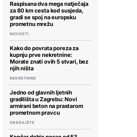
Raspisana dva mega natječaja
za 80 km cesta kod susjeda,
gradi se spoj na europsku
prometnu mrežu
NOVOSTI
Kako do povrata poreza za
kupnju prve nekretnine:
Morate znati ovih 5 stvari, bez
njih ništa
NEKRETNINE
Jedno od glavnih ljetnih
gradilišta u Zagrebu: Novi
armirani beton na prastarom
prometnom pravcu
GRADILIŠTE
Končar dobio posao od 53