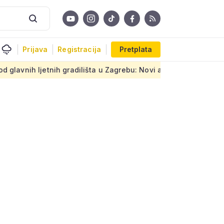
Prijava
Registracija
Pretplata
gradilišta u Zagrebu: Novi armirani beton na prastarom promet