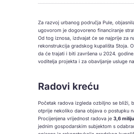
Za razvoj urbanog područja Pule, objasnila 
ugovorom je dogovoreno financiranje strat
Od tog iznosa, izdvajat će se najprije za n
rekonstrukcija gradskog kupališta Stoja. 
da će trajati i biti završena u 2024. godi
voditelja projekta i za obavljanje usluge n
Radovi kreću
Početak radova izgleda ozbiljno se bliži,
otprije nekoliko dana objava o postupku n
Procijenjena vrijednost radova je
3,6 milij
jednim gospodarskim subjektom s odabra