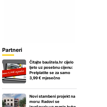
Partneri
Čitajte bauštela.hr cijelo
ljeto uz posebnu cijenu:
Pretplatite se za samo
3,99 € mjesečno
Novi stambeni projekt na
moru: Radovi se
izvršavaju uz manje buke