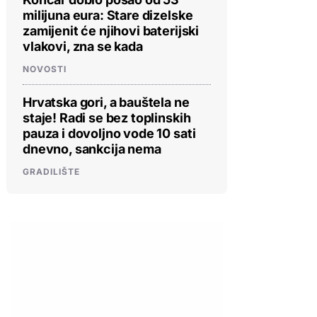
milijuna eura: Stare dizelske
zamijenit će njihovi baterijski
vlakovi, zna se kada
NOVOSTI
Hrvatska gori, a bauštela ne
staje! Radi se bez toplinskih
pauza i dovoljno vode 10 sati
dnevno, sankcija nema
GRADILIŠTE