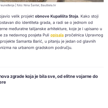
preuređenja | foto: Nina Šantel, Bauštela.hr
bjavio velik projekt
obnove Kupališta Stoja
. Kako stoji
ostavan dio identiteta grada, a radi se o jednom od
erne međuratne talijanske arhitekture, koje je i upisano u
je za nedavnog posjeta Puli
opisala
pročelnica Upravnog
 projekte Samanta Barić, u pitanju je jedan od glavnih
hanizma na urbanom gradskom području.
ova zgrade koja je bila sve, od elitne vojarne do
ere