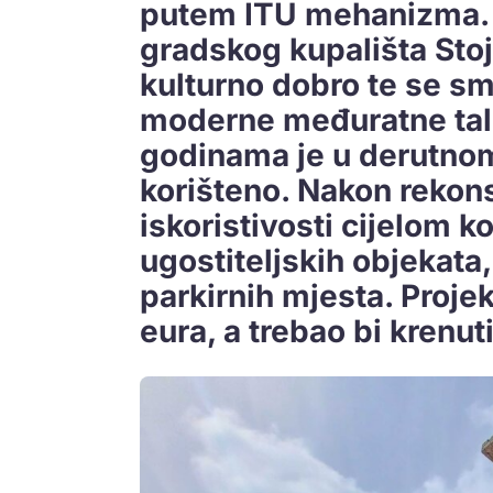
putem ITU mehanizma. J
gradskog kupališta Stoj
kulturno dobro te se s
moderne međuratne tali
godinama je u derutnom
korišteno. Nakon rekon
iskoristivosti cijelom 
ugostiteljskih objekata
parkirnih mjesta. Projek
eura, a trebao bi krenut