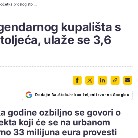
Rekonstrukcija legendarnog kupališta s početka prošlog stoljeća, ulaže se 3,6 milijuna eura
gendarnog kupališta s
toljeća, ulaže se 3,6
Dodajte Bauštela.hr kao željeni izvor na Googleu
a godine ozbiljno se govori o
jekta koji će se na urbanom
no 33 milijuna eura provesti