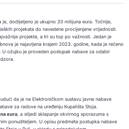
je, dodijeljeno je ukupno 33 milijuna eura. Točnije,
eških projekata do navedene procijenjene vrijednosti.
ajvažnije projekte, a tri su top po važnosti. Jedan je
Obnova je najavljena krajem 2023. godine, kada je rečeno
ne. U ožujku je proveden postupak nabave za odabir
adzora.
 budući da je na Elektroničkom sustavu javne nabave
abave za radove na uređenju Kupališta Stoja.
una eura
, a slijedi sklapanje okvirnog sporazuma s
nim ponuditeljem. U opisu predmeta postupka nabave