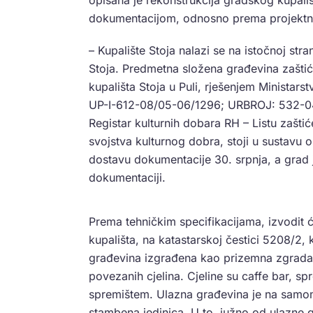
opisana je rekonstrukcija gradskog kupališ
dokumentacijom, odnosno prema projektn
– Kupalište Stoja nalazi se na istočnoj str
Stoja. Predmetna složena građevina zaštić
kupališta Stoja u Puli, rješenjem Ministars
UP-I-612-08/05-06/1296; URBROJ: 532-04-
Registar kulturnih dobara RH – Listu zašti
svojstva kulturnog dobra, stoji u sustavu o 
dostavu dokumentacije 30. srpnja, a grad j
dokumentaciji.
Prema tehničkim specifikacijama, izvodit 
kupališta, na katastarskoj čestici 5208/2, 
građevina izgrađena kao prizemna zgrada, 
povezanih cjelina. Cjeline su caffe bar, sp
spremištem. Ulazna građevina je na samom
stambena jedinica. U to, južno od ulazne g