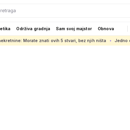
tetika
Održiva gradnja
Sam svoj majstor
Obnova
ati ovih 5 stvari, bez njih ništa
Jedno od glavnih ljetnih 