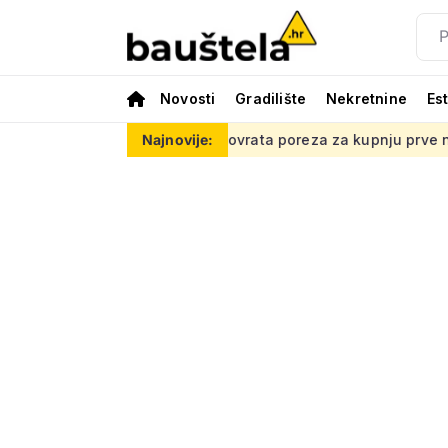
Novosti
Gradilište
Nekretnine
Es
Kako do povrata poreza za kupnju prve nekretnine: Morate zn
Najnovije: