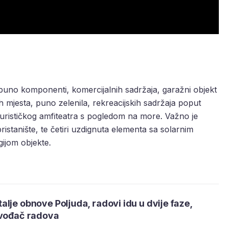
puno komponenti, komercijalnih sadržaja, garažni objekt
 mjesta, puno zelenila, rekreacijskih sadržaja poput
uturističkog amfiteatra s pogledom na more. Važno je
ristanište, te četiri uzdignuta elementa sa solarnim
gijom objekte.
lje obnove Poljuda, radovi idu u dvije faze,
zvođač radova