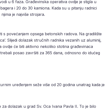
vodi u 6 faza. Građevinska operativa ovdje je stigla u
k bagera i 20 do 30 kamiona. Kada su u pitanju radnici
jima je najviše strojara.
ti s povećanjem opsega betonskih radova. Na gradilište
aca’. Slijedi dolazak stručnih radnika vezanih uz aluminij,
a ovdje će biti aktivno nekoliko stotina građevinaca
 trebali posao završiti za 365 dana, odnosno do idućeg
kturnim uređenjem seže više od 20 godina unatrag kada je
 za dolazak u grad Sv. Oca Ivana Pavla II. To je bilo