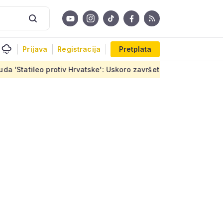
Prijava
Registracija
Pretplata
iv Hrvatske': Uskoro završetak stanova u Sirobujama, ugovor j