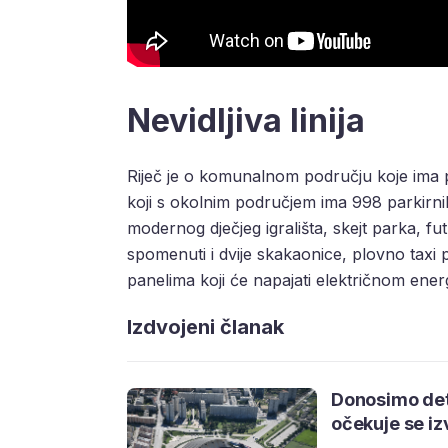
Nevidljiva linija
Riječ je o komunalnom području koje ima 
koji s okolnim područjem ima 998 parkirnih
modernog dječjeg igrališta, skejt parka, f
spomenuti i dvije skakaonice, plovno taxi p
panelima koji će napajati električnom ener
Izdvojeni članak
Donosimo deta
očekuje se i