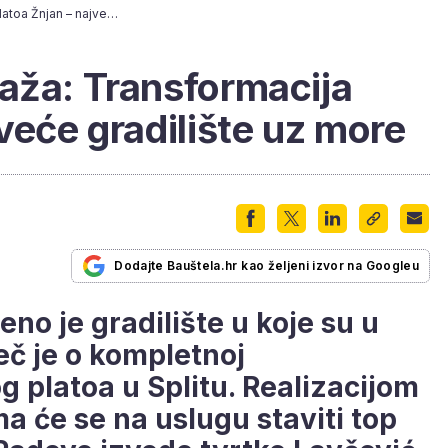
Bauštelska reportaža: Transformacija platoa Žnjan – najveće gradilište uz more
aža: Transformacija
veće gradilište uz more
Dodajte Bauštela.hr kao željeni izvor na Googleu
no je gradilište u koje su u
ječ je o kompletnoj
g platoa u Splitu. Realizacijom
a će se na uslugu staviti top