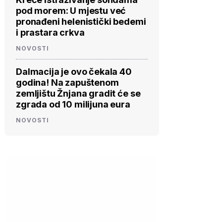
pod morem: U mjestu već
pronađeni helenistički bedemi
i prastara crkva
NOVOSTI
Dalmacija je ovo čekala 40
godina! Na zapuštenom
zemljištu Žnjana gradit će se
zgrada od 10 milijuna eura
NOVOSTI