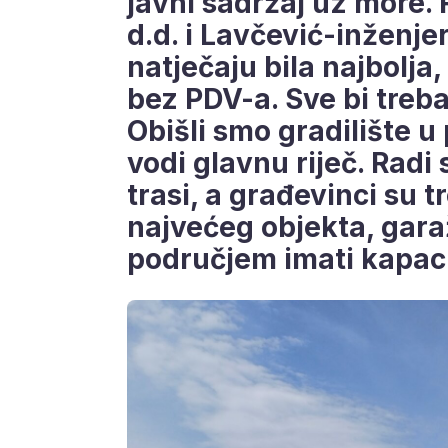
javni sadržaj uz more.
d.d. i Lavčević-inženje
natječaju bila najbolja,
bez PDV-a. Sve bi treba
Obišli smo gradilište u 
vodi glavnu riječ. Rad
trasi, a građevinci su 
najvećeg objekta, gara
područjem imati kapaci