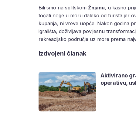
Bili smo na splitskom
Žnjanu
, u kasno pri
toćati noge u moru daleko od turista jer ovo
kupanja, ni vreve uopće. Nakon godina p
igrališta, doživljava povijesnu transformac
rekreacijsko područje uz more prema najv
Izdvojeni članak
Aktivirano gr
operativu, us