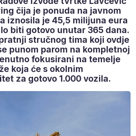
 Radove izvode tvrtke Lavčević
ring čija je ponuda na javnom
 a iznosila je 45,5 milijuna eura
lo biti gotovo unutar 365 dana.
pratnji stručnog tima koji ovdje
i se punom parom na kompletnoj
trenutno fokusirani na temelje
že koja će s okolnim
tet za gotovo 1.000 vozila.