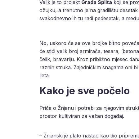
Velik je to projekt
Grada Splita
koji se pro
ožujku, a trenutno je na gradilištu deseta
svakodnevno ih tu radi pedesetak, a među n
No, uskoro će se ove brojke bitno poveća
će stići velik broj armirača, tesara, ‘beton
čelik, bravariju. Kroz približno mjesec dan
raznih struka. Zajedničkim snagama oni bi
ljeta.
Kako je sve počelo
Priča o Žnjanu i potrebi za njegovim stru
prostor kultiviran za važan događaj.
– Žnjanski je plato nastao kao dio pripreme