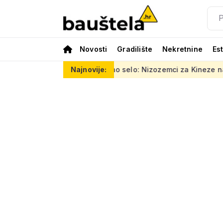
Novosti
Gradilište
Nekretnine
Es
areno vertikalno selo: Nizozemci za Kineze napravili zgradu koj
Najnovije: