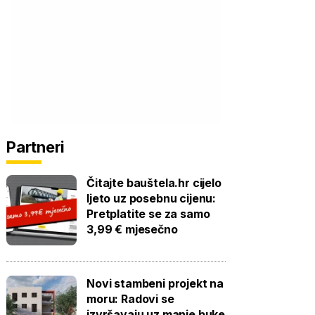
Partneri
Čitajte bauštela.hr cijelo
ljeto uz posebnu cijenu:
Pretplatite se za samo
3,99 € mjesečno
Novi stambeni projekt na
moru: Radovi se
izvršavaju uz manje buke