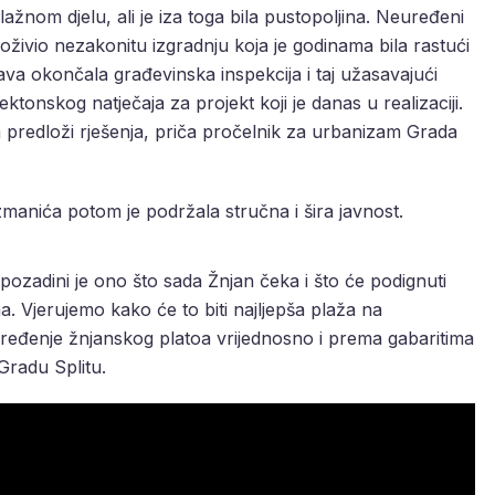
lažnom djelu, ali je iza toga bila pustopoljina. Neuređeni
oživio nezakonitu izgradnju koja je godinama bila rastući
ava okončala građevinska inspekcija i taj užasavajući
ktonskog natječaja za projekt koji je danas u realizaciji.
da predloži rješenja, priča pročelnik za urbanizam Grada
manića potom je podržala stručna i šira javnost.
ozadini je ono što sada Žnjan čeka i što će podignuti
na. Vjerujemo kako će to biti najljepša plaža na
 uređenje žnjanskog platoa vrijednosno i prema gabaritima
 Gradu Splitu.