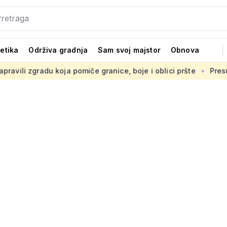
tetika
Održiva gradnja
Sam svoj majstor
Obnova
a pomiče granice, boje i oblici pršte
Presuda 'Statileo prot