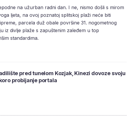
jepodne na užurban radni dan. I ne, nismo došli s mirom
ga ljeta, na ovoj poznatoj splitskoj plaži neće biti
ripreme, parcela duž obale površine 31. nogometnog
iju iz divlje plaže s zapuštenim zaleđem u top
išim standardima.
adilište pred tunelom Kozjak, Kinezi dovoze svoju
koro probijanje portala