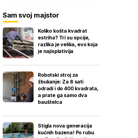
Sam svoj majstor
Koliko košta kvadrat
estriha? Tri su opcije,
razlika je velika, evo koja
je najisplativija
Robotski stroj za
žbukanje: Za 8 sati
odradi i do 400 kvadrata,
a prate ga samo dva
bauštelca
Stigla nova generacija
kućnih bazena! Po rubu