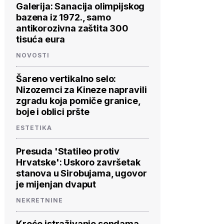
Galerija: Sanacija olimpijskog
bazena iz 1972., samo
antikorozivna zaštita 300
tisuća eura
NOVOSTI
Šareno vertikalno selo:
Nizozemci za Kineze napravili
zgradu koja pomiče granice,
boje i oblici pršte
ESTETIKA
Presuda 'Statileo protiv
Hrvatske': Uskoro završetak
stanova u Sirobujama, ugovor
je mijenjan dvaput
NEKRETNINE
Kreće istraživanje sondama