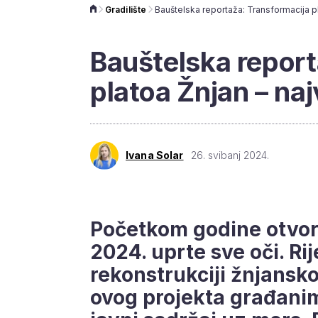
Gradilište
Bauštelska report
platoa Žnjan – naj
Ivana Solar
26. svibanj 2024.
Početkom godine otvore
2024. uprte sve oči. Ri
rekonstrukciji žnjansko
ovog projekta građanim