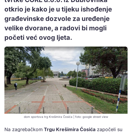
otkrio je kako je u tijeku ishođenje
građevinske dozvole za uređenje
velike dvorane, a radovi bi mogli
početi već ovog ljeta.
dom sportova trg Krešimira Čosića | foto: google street view
Na zagrebačkom
Trgu Krešimira Ćosića
započeli su