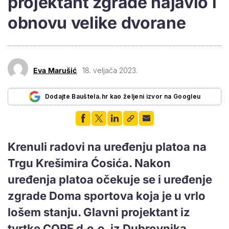
projektant zgrade najavio i
obnovu velike dvorane
Eva Marušić
18. veljača 2023.
Dodajte Bauštela.hr kao željeni izvor na Googleu
Krenuli radovi na uređenju platoa na
Trgu Krešimira Ćosića. Nakon
uređenja platoa očekuje se i uređenje
zgrade Doma sportova koja je u vrlo
lošem stanju. Glavni projektant iz
tvrtke CORE d.o.o. iz Dubrovnika