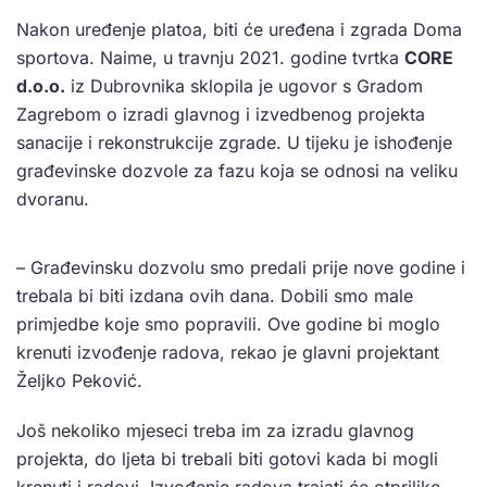
Nakon uređenje platoa, biti će uređena i zgrada Doma
sportova. Naime, u travnju 2021. godine tvrtka
CORE
d.o.o.
iz Dubrovnika sklopila je ugovor s Gradom
Zagrebom o izradi glavnog i izvedbenog projekta
sanacije i rekonstrukcije zgrade. U tijeku je ishođenje
građevinske dozvole za fazu koja se odnosi na veliku
dvoranu.
– Građevinsku dozvolu smo predali prije nove godine i
trebala bi biti izdana ovih dana. Dobili smo male
primjedbe koje smo popravili. Ove godine bi moglo
krenuti izvođenje radova, rekao je glavni projektant
Željko Peković.
Još nekoliko mjeseci treba im za izradu glavnog
projekta, do ljeta bi trebali biti gotovi kada bi mogli
krenuti i radovi. Izvođenje radova trajati će otprilike