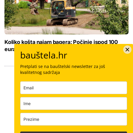
Koliko košta najam bagera: Počinje ispod 100
eura, ali konačni račun skriva nekoliko zamki
bauštela.hr
Pretplati se na bauštelski newsletter za još
kvalitetnog sadržaja