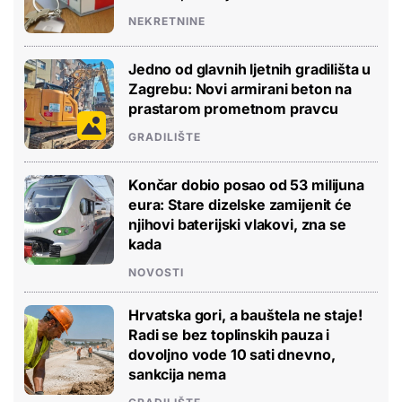
NEKRETNINE
Jedno od glavnih ljetnih gradilišta u
Zagrebu: Novi armirani beton na
prastarom prometnom pravcu
GRADILIŠTE
Končar dobio posao od 53 milijuna
eura: Stare dizelske zamijenit će
njihovi baterijski vlakovi, zna se
kada
NOVOSTI
Hrvatska gori, a bauštela ne staje!
Radi se bez toplinskih pauza i
dovoljno vode 10 sati dnevno,
sankcija nema