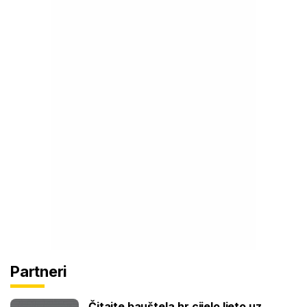
Partneri
Čitajte bauštela.hr cijelo ljeto uz