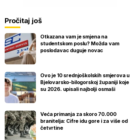
Pročitaj još
Otkazana vam je smjena na
studentskom poslu? Možda vam
poslodavac duguje novac
Ovo je 10 srednjoškolskih smjerova u
Bjelovarsko-bilogorskoj županiji koje
su 2026. upisali najbolji osmaši
Veća primanja za skoro 70.000
branitelja: Cifre idu gore i za više od
četvrtine