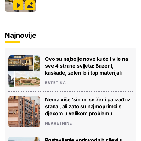
Najnovije
Ovo su najbolje nove kuće i vile na
sve 4 strane svijeta: Bazeni,
kaskade, zelenilo i top materijali
ESTETIKA
Nema više 'sin mi se ženi pa izađi iz
stana', ali zato su najmoprimci s
djecom u velikom problemu
NEKRETNINE
Postavljanje vodovodnih cijevi u