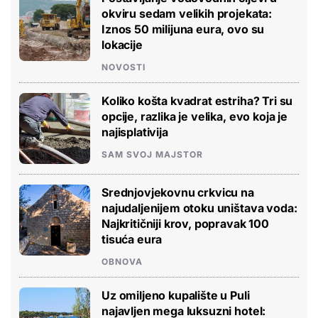
okviru sedam velikih projekata:
Iznos 50 milijuna eura, ovo su
lokacije
NOVOSTI
Koliko košta kvadrat estriha? Tri su
opcije, razlika je velika, evo koja je
najisplativija
SAM SVOJ MAJSTOR
Srednjovjekovnu crkvicu na
najudaljenijem otoku uništava voda:
Najkritičniji krov, popravak 100
tisuća eura
OBNOVA
Uz omiljeno kupalište u Puli
najavljen mega luksuzni hotel: