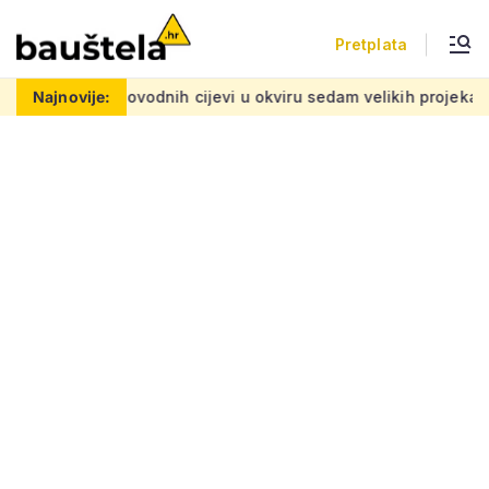
Pretplata
nih cijevi u okviru sedam velikih projekata: Iznos 50 milijuna 
Najnovije: