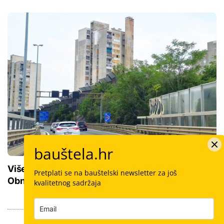
bauštela.hr
Više od pola milijuna eura za riječke ceste:
Pretplati se na bauštelski newsletter za još
Obnovljeno 13.000 kvadrata, gradi se i novi rotor
kvalitetnog sadržaja