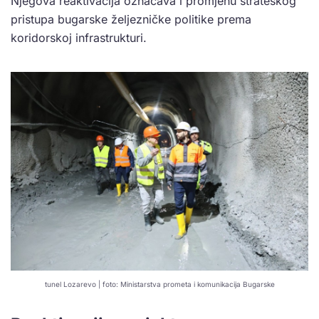
Njegova reaktivacija označava i promjenu strateškog
pristupa bugarske željezničke politike prema
koridorskoj infrastrukturi.
tunel Lozarevo | foto: Ministarstva prometa i komunikacija Bugarske