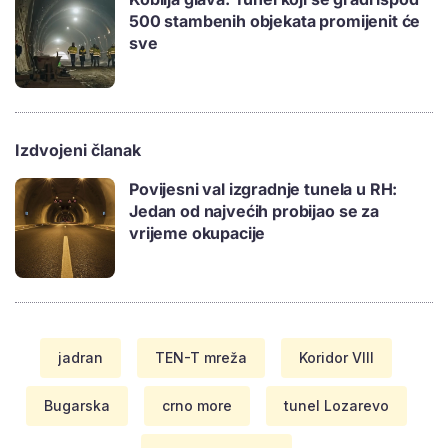
500 stambenih objekata promijenit će
sve
Izdvojeni članak
Povijesni val izgradnje tunela u RH:
Jedan od najvećih probijao se za
vrijeme okupacije
jadran
TEN-T mreža
Koridor VIII
Bugarska
crno more
tunel Lozarevo