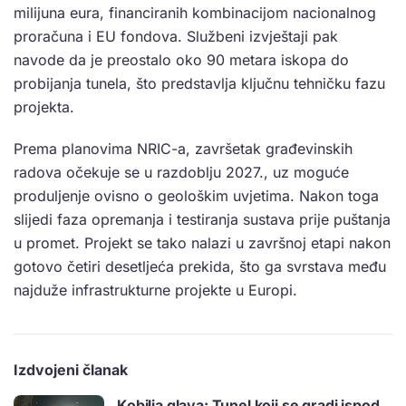
milijuna eura, financiranih kombinacijom nacionalnog
proračuna i EU fondova. Službeni izvještaji pak
navode da je preostalo oko 90 metara iskopa do
probijanja tunela, što predstavlja ključnu tehničku fazu
projekta.
Prema planovima NRIC-a, završetak građevinskih
radova očekuje se u razdoblju 2027., uz moguće
produljenje ovisno o geološkim uvjetima. Nakon toga
slijedi faza opremanja i testiranja sustava prije puštanja
u promet. Projekt se tako nalazi u završnoj etapi nakon
gotovo četiri desetljeća prekida, što ga svrstava među
najduže infrastrukturne projekte u Europi.
Izdvojeni članak
Kobilja glava: Tunel koji se gradi ispod