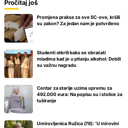
Pročitaj još
Promjena prakse za sve SC-ove, kršili
su zakon? Za jedan nam je potvrđeno
Studenti otkrili kako se obraćati
mladima kad je u pitanju alkohol: Dobili
su važnu nagradu
Centar za starije uzima opremu za
492.000 eura: Na popisu su i stolice za
tuširanje
Umirovljenica Ružica (78): 'U mirovini