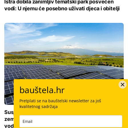
Istra dobila zanimljiv tematski park posvećen
vodi: U njemu će posebno uživati djeca i obitelji
bauštela.hr
Pretplati se na bauštelski newsletter za još
kvalitetnog sadržaja
Susjedi izgradili najveću solarnu elektranu u
zemlji: Ima više od 400.000 panela i sustav
vodova od 26 km