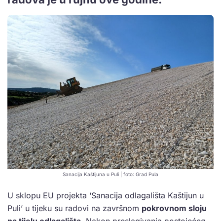
Sanacija Kaštijuna u Puli | foto: Grad Pula
U sklopu EU projekta ‘Sanacija odlagališta Kaštijun u
Puli’ u tijeku su radovi na završnom
pokrovnom sloju