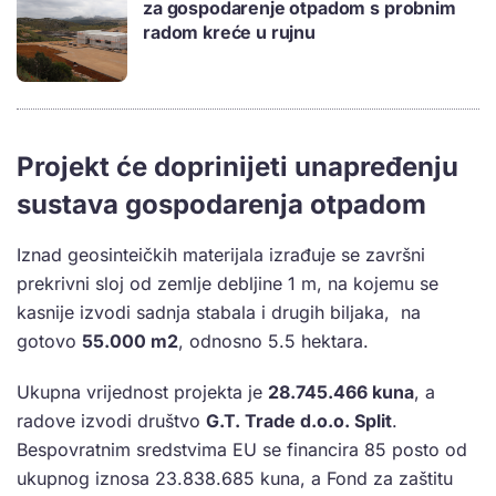
za gospodarenje otpadom s probnim
radom kreće u rujnu
Projekt će doprinijeti unapređenju
sustava gospodarenja otpadom
Iznad geosinteičkih materijala izrađuje se završni
prekrivni sloj od zemlje debljine 1 m, na kojemu se
kasnije izvodi sadnja stabala i drugih biljaka, na
gotovo
55.000 m2
, odnosno 5.5 hektara.
Ukupna vrijednost projekta je
28.745.466 kuna
, a
radove izvodi društvo
G.T. Trade d.o.o. Split
.
Bespovratnim sredstvima EU se financira 85 posto od
ukupnog iznosa 23.838.685 kuna, a Fond za zaštitu