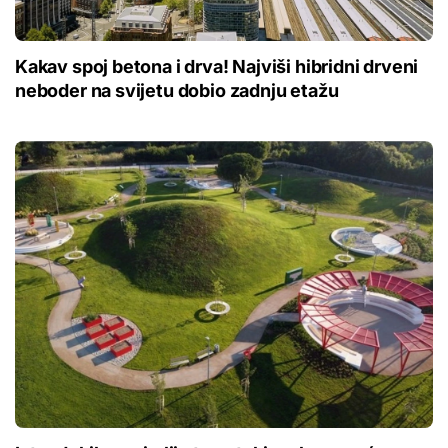
Kakav spoj betona i drva! Najviši hibridni drveni
neboder na svijetu dobio zadnju etažu