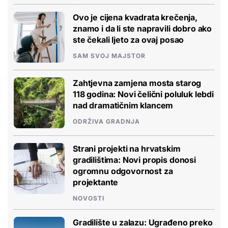
Ovo je cijena kvadrata krečenja,
znamo i da li ste napravili dobro ako
ste čekali ljeto za ovaj posao
SAM SVOJ MAJSTOR
Zahtjevna zamjena mosta starog
118 godina: Novi čelični poluluk lebdi
nad dramatičnim klancem
ODRŽIVA GRADNJA
Strani projekti na hrvatskim
gradilištima: Novi propis donosi
ogromnu odgovornost za
projektante
NOVOSTI
Gradilište u zalazu: Ugrađeno preko