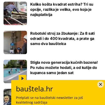
Koliko košta kvadrat estriha? Tri su
opcije, razlika je velika, evo koja je
najisplativija
Robotski stroj za žbukanje: Za 8 sati
odradi i do 400 kvadrata, a prate ga
samo dva bauštelca
Stigla nova generacija kućnih bazena!
Po rubu možete hodati, a od kutije do
kupanca samo jedan sat
bauštela.hr
Koliko košta keramičar za kvadrat
pločica: Cijenu određuju površina,
Pretplati se na bauštelski newsletter za još
dimenzije keramike, ali i lokacija
kvalitetnog sadržaja