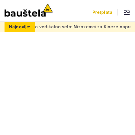
Pretplata
a
Najnovije:
Šareno vertikalno selo: Nizozemci za Kineze napravili zgra