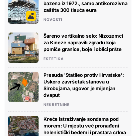
bazena iz 1972., samo antikorozivna
zaštita 300 tisuća eura
NOVOSTI
Šareno vertikalno selo: Nizozemci
za Kineze napravili zgradu koja
pomiče granice, boje i oblici pršte
ESTETIKA
Presuda 'Statileo protiv Hrvatske':
Uskoro završetak stanova u
Sirobujama, ugovor je mijenjan
dvaput
NEKRETNINE
Kreće istraživanje sondama pod
morem: U mjestu već pronađeni
helenistički bedemi i prastara crkva