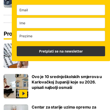
Pročitaj još
Ove lektire maturanti se najviše boje, a
Pretplati se na newsletter
samo je jednom bila tema eseja i to na
jesenskom roku
Ovo je 10 srednjoškolskih smjerova u
Karlovačkoj županiji koje su 2026.
upisali najbolji osmaši
Centar za starije uzima opremu za