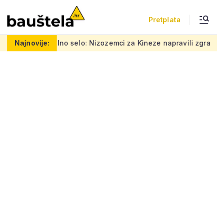
Pretplata
no selo: Nizozemci za Kineze napravili zgradu koja pomiče grani
Najnovije: