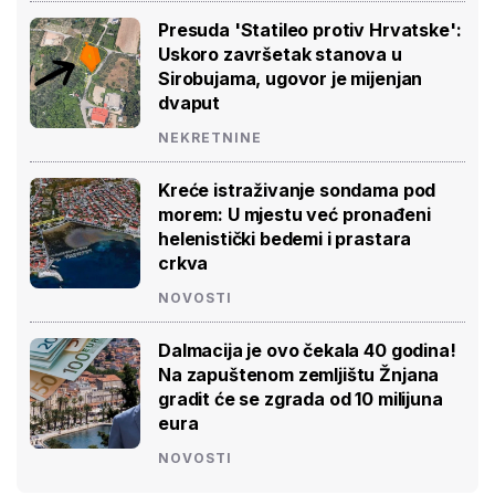
Presuda 'Statileo protiv Hrvatske':
Uskoro završetak stanova u
Sirobujama, ugovor je mijenjan
dvaput
NEKRETNINE
Kreće istraživanje sondama pod
morem: U mjestu već pronađeni
helenistički bedemi i prastara
crkva
NOVOSTI
Dalmacija je ovo čekala 40 godina!
Na zapuštenom zemljištu Žnjana
gradit će se zgrada od 10 milijuna
eura
NOVOSTI