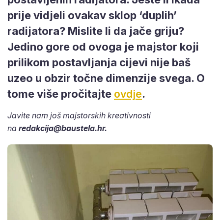
prije vidjeli ovakav sklop ‘duplih’
radijatora? Mislite li da jače griju?
Jedino gore od ovoga je majstor koji
prilikom postavljanja cijevi nije baš
uzeo u obzir točne dimenzije svega. O
tome više pročitajte
ovdje
.
Javite nam još majstorskih kreativnosti
na
redakcija@baustela.hr
.