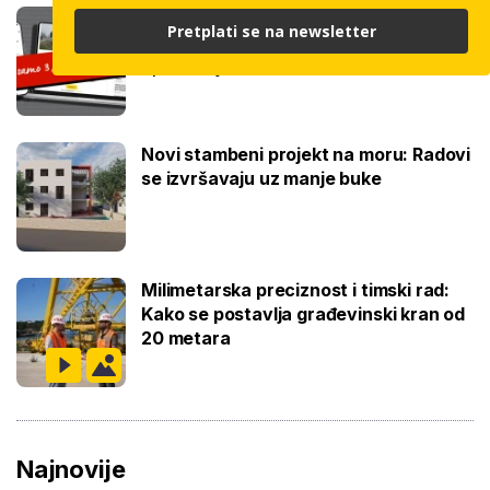
Čitajte bauštela.hr cijelo ljeto uz
Pretplati se na newsletter
posebnu cijenu: Pretplatite se za samo
3,99 € mjesečno
Novi stambeni projekt na moru: Radovi
se izvršavaju uz manje buke
Milimetarska preciznost i timski rad:
Kako se postavlja građevinski kran od
20 metara
Najnovije