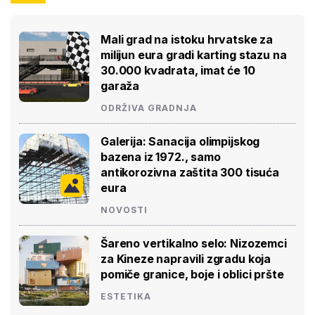
Mali grad na istoku hrvatske za
milijun eura gradi karting stazu na
30.000 kvadrata, imat će 10
garaža
ODRŽIVA GRADNJA
Galerija: Sanacija olimpijskog
bazena iz 1972., samo
antikorozivna zaštita 300 tisuća
eura
NOVOSTI
Šareno vertikalno selo: Nizozemci
za Kineze napravili zgradu koja
pomiče granice, boje i oblici pršte
ESTETIKA