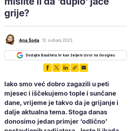
mislite li da 'duplo' jače
grije?
Ana Šoda
12. svibanj 2023.
Dodajte Bauštela.hr kao željeni izvor na Googleu
Iako smo već dobro zagazili u peti
mjesec i iščekujemo tople i sunčane
dane, vrijeme je takvo da je grijanje i
dalje aktualna tema. Stoga danas
donosimo jedan primjer ‘odlično’
postavljenih radijatora. Jeste li ikada