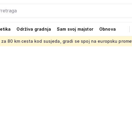
tetika
Održiva gradnja
Sam svoj majstor
Obnova
sta kod susjeda, gradi se spoj na europsku prometnu mrežu