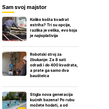
Sam svoj majstor
Koliko košta kvadrat
estriha? Tri su opcije,
razlika je velika, evo koja
je najisplativija
Robotski stroj za
žbukanje: Za 8 sati
odradi i do 400 kvadrata,
a prate ga samo dva
bauštelca
Stigla nova generacija
kućnih bazena! Po rubu
možete hodati, a od