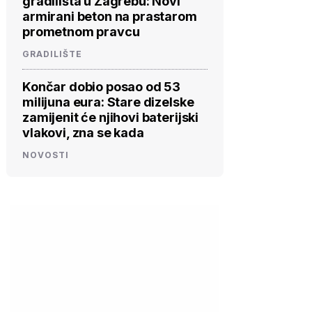
gradilišta u Zagrebu: Novi
armirani beton na prastarom
prometnom pravcu
GRADILIŠTE
Končar dobio posao od 53
milijuna eura: Stare dizelske
zamijenit će njihovi baterijski
vlakovi, zna se kada
NOVOSTI