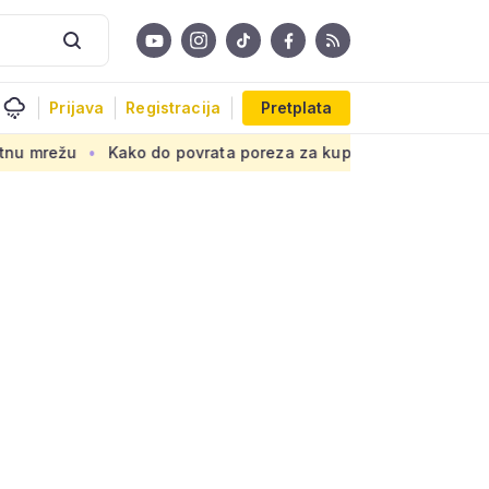
Prijava
Registracija
Pretplata
Kako do povrata poreza za kupnju prve nekretnine: Morate zna