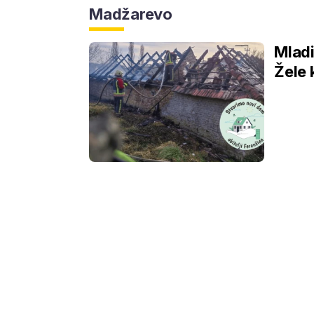
Madžarevo
Mladi
Žele 