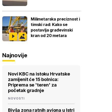
Milimetarska preciznost i
timski rad: Kako se
postavlja građevinski
kran od 20 metara
Najnovije
Novi KBC na istoku Hrvatske
zamijenit će 15 bolnica:
Priprema se 'teren' za
početak gradnje
NOVOSTI
Bivša zona ratnih aviona u Istri