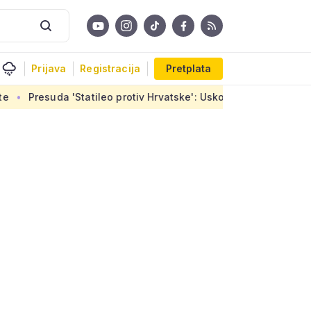
Prijava
Registracija
Pretplata
atileo protiv Hrvatske': Uskoro završetak stanova u Sirobujam