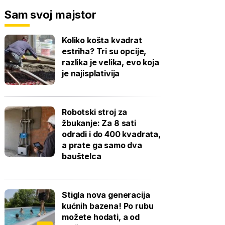
Sam svoj majstor
Koliko košta kvadrat
estriha? Tri su opcije,
razlika je velika, evo koja
je najisplativija
Robotski stroj za
žbukanje: Za 8 sati
odradi i do 400 kvadrata,
a prate ga samo dva
bauštelca
Stigla nova generacija
kućnih bazena! Po rubu
možete hodati, a od