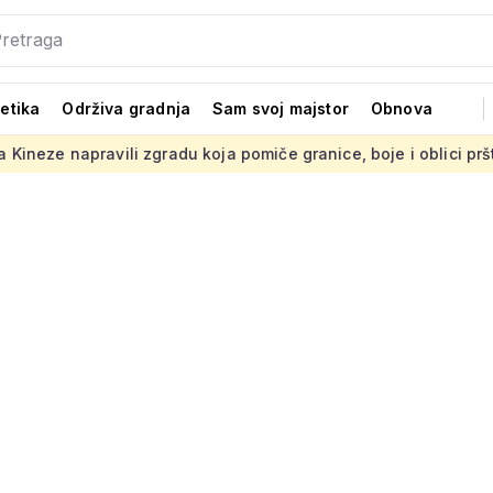
tetika
Održiva gradnja
Sam svoj majstor
Obnova
 zgradu koja pomiče granice, boje i oblici pršte
Presuda 'St