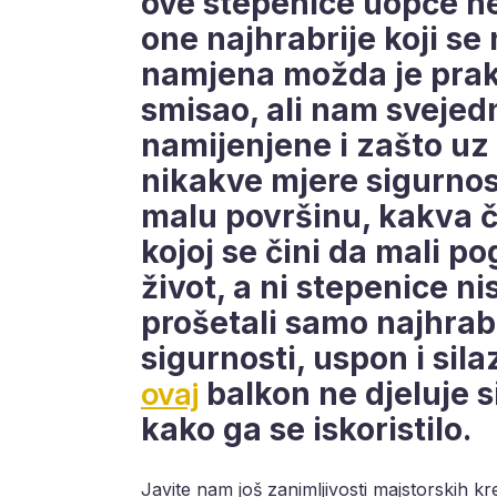
ove stepenice uopće ne
one najhrabrije koji se
namjena možda je prakti
smisao, ali nam svejed
namijenjene i zašto uz
nikakve mjere sigurnost
malu površinu, kakva č
kojoj se čini da mali p
život, a ni stepenice n
prošetali samo najhrabr
sigurnosti, uspon i sila
ovaj
balkon ne djeluje 
kako ga se iskoristilo.
Javite nam još zanimljivosti majstorskih kr