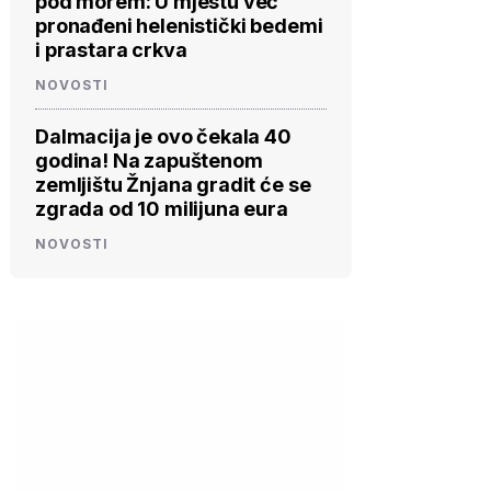
pod morem: U mjestu već
pronađeni helenistički bedemi
i prastara crkva
NOVOSTI
Dalmacija je ovo čekala 40
godina! Na zapuštenom
zemljištu Žnjana gradit će se
zgrada od 10 milijuna eura
NOVOSTI