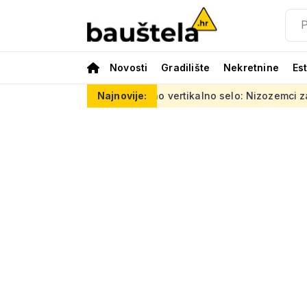
Novosti
Gradilište
Nekretnine
Es
a eura
Šareno vertikalno selo: Nizozemci za Kineze napravili
Najnovije: