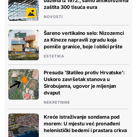
bazena iz 1972., samo antikorozivna
zaštita 300 tisuća eura
NOVOSTI
Šareno vertikalno selo: Nizozemci
za Kineze napravili zgradu koja
pomiče granice, boje i oblici pršte
ESTETIKA
Presuda 'Statileo protiv Hrvatske':
Uskoro završetak stanova u
Sirobujama, ugovor je mijenjan
dvaput
NEKRETNINE
Kreće istraživanje sondama pod
morem: U mjestu već pronađeni
helenistički bedemi i prastara crkva