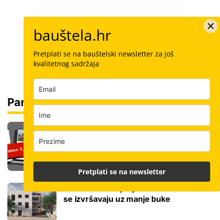
bauštela.hr
Pretplati se na bauštelski newsletter za još
kvalitetnog sadržaja
Partneri
Čitajte bauštela.hr cijelo ljeto uz
posebnu cijenu: Pretplatite se za samo
3,99 € mjesečno
Pretplati se na newsletter
Novi stambeni projekt na moru: Radovi
se izvršavaju uz manje buke