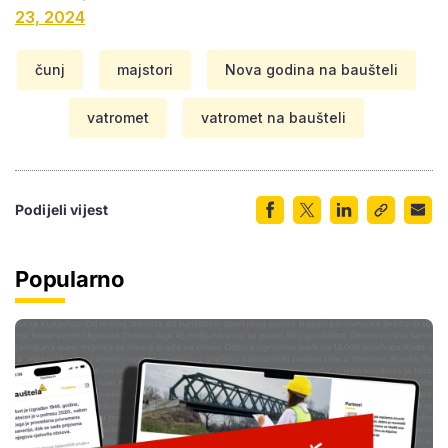
23, 2024
čunj
majstori
Nova godina na baušteli
vatromet
vatromet na baušteli
Podijeli vijest
Popularno