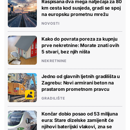
Raspisana dva mega natječaja za 80
km cesta kod susjeda, gradi se spoj
na europsku prometnu mrežu
NOVOSTI
Kako do povrata poreza za kupnju
prve nekretnine: Morate znati ovih
5 stvari, bez njih ništa
NEKRETNINE
Jedno od glavnih ljetnih gradilišta u
Zagrebu: Novi armirani beton na
prastarom prometnom pravcu
GRADILIŠTE
Končar dobio posao od 53 milijuna
eura: Stare dizelske zamijenit će
njihovi baterijski vlakovi, zna se