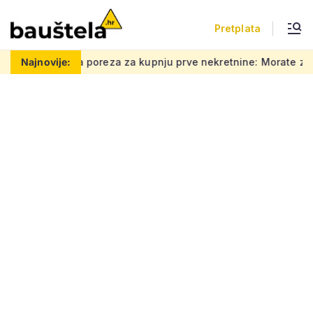
Pretplata
za za kupnju prve nekretnine: Morate znati ovih 5 stvari, bez n
Najnovije: