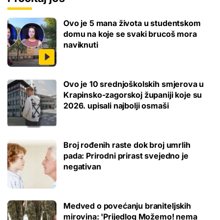
Ovo je 5 mana života u studentskom
domu na koje se svaki brucoš mora
naviknuti
Ovo je 10 srednjoškolskih smjerova u
Krapinsko-zagorskoj županiji koje su
2026. upisali najbolji osmaši
Broj rođenih raste dok broj umrlih
pada: Prirodni prirast svejedno je
negativan
Medved o povećanju braniteljskih
mirovina: 'Prijedlog Možemo! nema