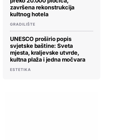
preko 20.000 pločica,
završena rekonstrukcija
kultnog hotela
GRADILIŠTE
UNESCO proširio popis
svjetske baštine: Sveta
mjesta, kraljevske utvrde,
kultna plaža i jedna močvara
ESTETIKA