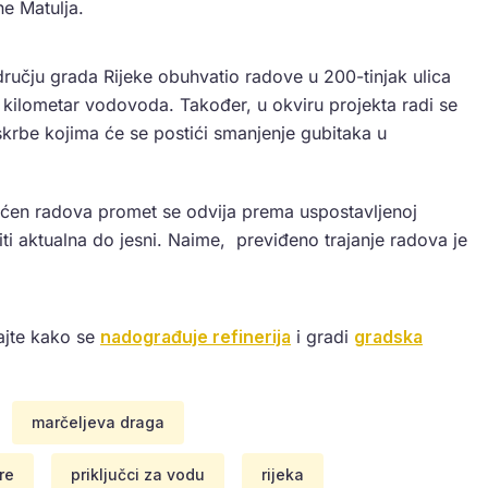
ne Matulja.
učju grada Rijeke obuhvatio radove u 200-tinjak ulica
 kilometar vodovoda. Također, u okviru projekta radi se
skrbe kojima će se postići smanjenje gubitaka u
vaćen radova promet se odvija prema uspostavljenoj
iti aktualna do jesni. Naime, previđeno trajanje radova je
dajte kako se
nadograđuje refinerija
i gradi
gradska
marčeljeva draga
re
priključci za vodu
rijeka