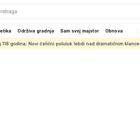
tetika
Održiva gradnja
Sam svoj majstor
Obnova
 čelični poluluk lebdi nad dramatičnim klancem
Strani pro