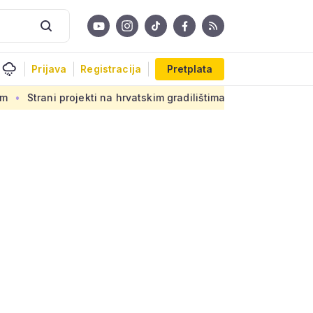
Prijava
Registracija
Pretplata
jekti na hrvatskim gradilištima: Novi propis donosi ogromnu od