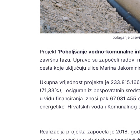
polaganje cijevi
Projekt ‘
Poboljšanje vodno-komunalne inf
završnu fazu. Upravo su započeli radovi n
cesta koje uključuju ulice Marina Jakomini
Ukupna vrijednost projekta je 233.815.166 
(71,33%), osiguran iz bespovratnih sreds
u vidu financiranja iznosi pak 67.031.455 e
energetike, Hrvatskih voda i Komunalnog d
Realizacija projekta započela je 2018. god
završen, a riječ je o strateškom investici