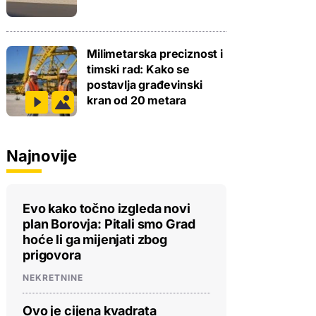
Milimetarska preciznost i
timski rad: Kako se
postavlja građevinski
kran od 20 metara
Najnovije
Evo kako točno izgleda novi
plan Borovja: Pitali smo Grad
hoće li ga mijenjati zbog
prigovora
NEKRETNINE
Ovo je cijena kvadrata