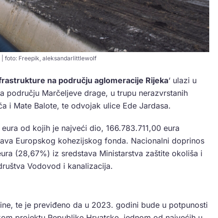
 | foto: Freepik, aleksandarlittlewolf
rastrukture na području aglomeracije Rijeka
‘ ulazi u
a području Marčeljeve drage, u trupu nerazvrstanih
ća i Mate Balote, te odvojak ulice Ede Jardasa.
eura od kojih je najveći dio, 166.783.711,00 eura
tava Europskog kohezijskog fonda. Nacionalni doprinos
ura (28,67%) iz sredstava Ministarstva zaštite okoliša i
ruštva Vodovod i kanalizacija.
ine, te je previđeno da u 2023. godini bude u potpunosti
jskom projektu Republike Hrvatske, jednom od najvećih u