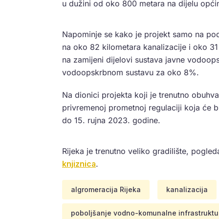
u dužini od oko 800 metara na dijelu opći
Napominje se kako je projekt samo na podr
na oko 82 kilometara kanalizacije i oko 31
na zamijeni dijelovi sustava javne vodoop
vodoopskrbnom sustavu za oko 8%.
Na dionici projekta koji je trenutno obuh
privremenoj prometnoj regulaciji koja će b
do 15. rujna 2023. godine.
Rijeka je trenutno veliko gradilište, pogle
knjiznica
.
algromeracija Rijeka
kanalizacija
poboljšanje vodno-komunalne infrastruktu