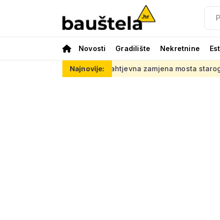
Novosti
Gradilište
Nekretnine
Es
ovaj posao
Zahtjevna zamjena mosta starog 118 godina: Novi
Najnovije: