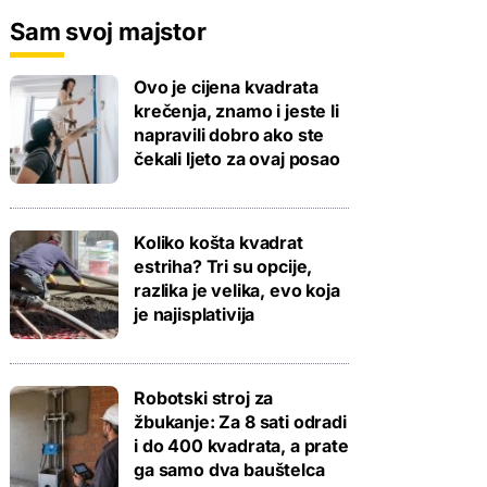
Sam svoj majstor
Ovo je cijena kvadrata
krečenja, znamo i jeste li
napravili dobro ako ste
čekali ljeto za ovaj posao
Koliko košta kvadrat
estriha? Tri su opcije,
razlika je velika, evo koja
je najisplativija
Robotski stroj za
žbukanje: Za 8 sati odradi
i do 400 kvadrata, a prate
ga samo dva bauštelca