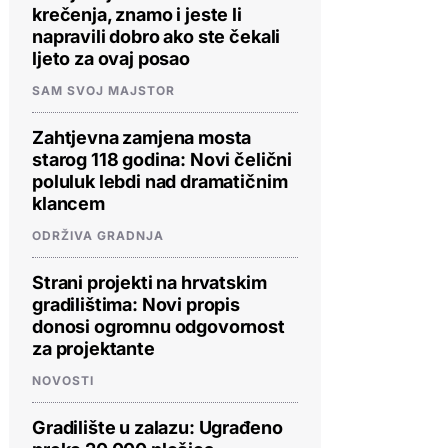
krečenja, znamo i jeste li
napravili dobro ako ste čekali
ljeto za ovaj posao
SAM SVOJ MAJSTOR
Zahtjevna zamjena mosta
starog 118 godina: Novi čelični
poluluk lebdi nad dramatičnim
klancem
ODRŽIVA GRADNJA
Strani projekti na hrvatskim
gradilištima: Novi propis
donosi ogromnu odgovornost
za projektante
NOVOSTI
Gradilište u zalazu: Ugrađeno