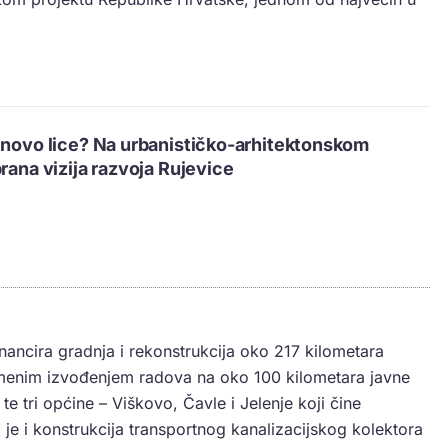
 novo lice? Na urbanističko-arhitektonskom
rana vizija razvoja Rujevice
inancira gradnja i rekonstrukcija oko 217 kilometara
vremenim izvođenjem radova na oko 100 kilometara javne
e tri općine – Viškovo, Čavle i Jelenje koji čine
 je i konstrukcija transportnog kanalizacijskog kolektora