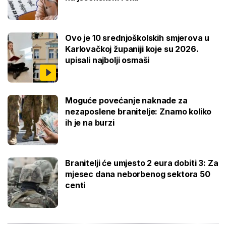
Ovo je 10 srednjoškolskih smjerova u
Karlovačkoj županiji koje su 2026.
upisali najbolji osmaši
Moguće povećanje naknade za
nezaposlene branitelje: Znamo koliko
ih je na burzi
Branitelji će umjesto 2 eura dobiti 3: Za
mjesec dana neborbenog sektora 50
centi