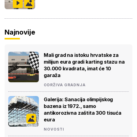
Najnovije
Mali grad na istoku hrvatske za
milijun eura gradi karting stazu na
30.000 kvadrata, imat će 10
garaža
ODRŽIVA GRADNJA
Galerija: Sanacija olimpijskog
bazena iz 1972., samo
antikorozivna zaštita 300 tisuća
eura
NOVOSTI