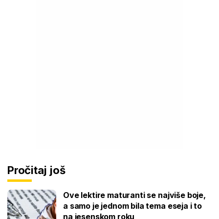
Pročitaj još
Ove lektire maturanti se najviše boje,
a samo je jednom bila tema eseja i to
na jesenskom roku