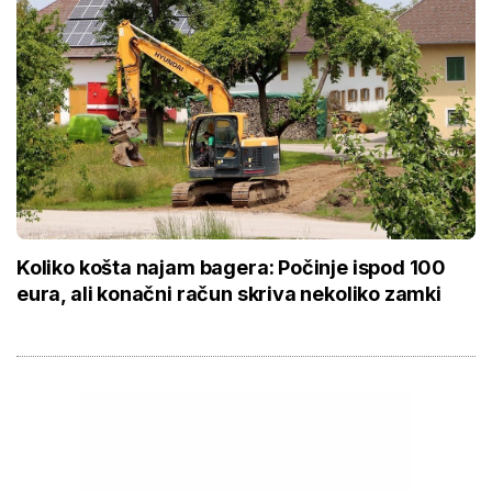
Koliko košta najam bagera: Počinje ispod 100
eura, ali konačni račun skriva nekoliko zamki