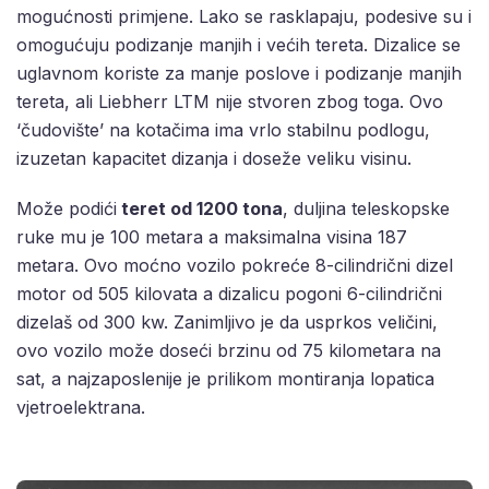
mogućnosti primjene. Lako se rasklapaju, podesive su i
omogućuju podizanje manjih i većih tereta. Dizalice se
uglavnom koriste za manje poslove i podizanje manjih
tereta, ali Liebherr LTM nije stvoren zbog toga. Ovo
‘čudovište’ na kotačima ima vrlo stabilnu podlogu,
izuzetan kapacitet dizanja i doseže veliku visinu.
Može podići
teret od 1200 tona
, duljina teleskopske
ruke mu je 100 metara a maksimalna visina 187
metara. Ovo moćno vozilo pokreće 8-cilindrični dizel
motor od 505 kilovata a dizalicu pogoni 6-cilindrični
dizelaš od 300 kw. Zanimljivo je da usprkos veličini,
ovo vozilo može doseći brzinu od 75 kilometara na
sat, a najzaposlenije je prilikom montiranja lopatica
vjetroelektrana.