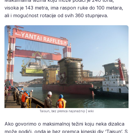
Maksimalna težina koju može podići je 240 tona,
visoka je 143 metra, ima raspon ruke do 100 metara,
ali i mogućnost rotacije od svih 360 stupnjeva.
Taisun, bez premca najsnažniji | wiki
Ako govorimo o maksimalnoj težini koju neka dizalica
može podići, onda je bez premca kineski div ‘Taisun’. S