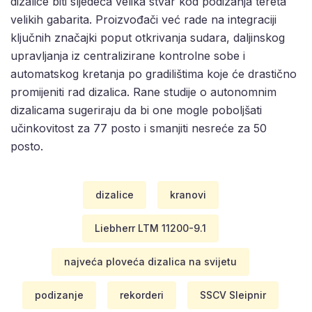
dizalice biti sljedeća velika stvar kod podizanja tereta
velikih gabarita. Proizvođači već rade na integraciji
ključnih značajki poput otkrivanja sudara, daljinskog
upravljanja iz centralizirane kontrolne sobe i
automatskog kretanja po gradilištima koje će drastično
promijeniti rad dizalica. Rane studije o autonomnim
dizalicama sugeriraju da bi one mogle poboljšati
učinkovitost za 77 posto i smanjiti nesreće za 50
posto.
dizalice
kranovi
Liebherr LTM 11200-9.1
najveća ploveća dizalica na svijetu
podizanje
rekorderi
SSCV Sleipnir