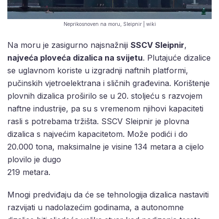
Neprikosnoven na moru, Sleipnir | wiki
Na moru je zasigurno najsnažniji
SSCV Sleipnir
,
najveća ploveća dizalica na svijetu
. Plutajuće dizalice
se uglavnom koriste u izgradnji naftnih platformi,
pučinskih vjetroelektrana i sličnih građevina. Korištenje
plovnih dizalica proširilo se u 20. stoljeću s razvojem
naftne industrije, pa su s vremenom njihovi kapaciteti
rasli s potrebama tržišta. SSCV Sleipnir je plovna
dizalica s najvećim kapacitetom. Može podići i do
20.000 tona, maksimalne je visine 134 metara a cijelo
plovilo je dugo
219 metara.
Mnogi predviđaju da će se tehnologija dizalica nastaviti
razvijati u nadolazećim godinama, a autonomne