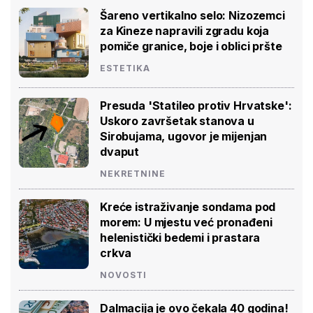
Šareno vertikalno selo: Nizozemci
za Kineze napravili zgradu koja
pomiče granice, boje i oblici pršte
ESTETIKA
Presuda 'Statileo protiv Hrvatske':
Uskoro završetak stanova u
Sirobujama, ugovor je mijenjan
dvaput
NEKRETNINE
Kreće istraživanje sondama pod
morem: U mjestu već pronađeni
helenistički bedemi i prastara
crkva
NOVOSTI
Dalmacija je ovo čekala 40 godina!