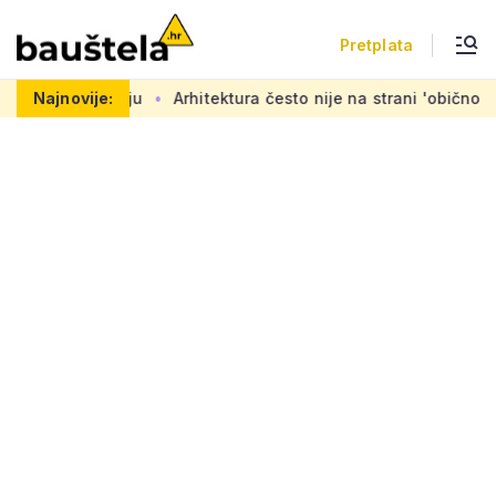
Pretplata
ju
Najnovije:
Arhitektura često nije na strani 'običnog čovjeka': 'Mora 