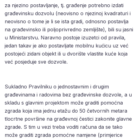
za njezino postavljanje, tj. građenje potrebno izdati
građevinsku dozvolu (neovisno o njezinoj kvadraturi i
neovisno o tome je li se ista gradi, odnosno postavlja
na građevinsko ili poljoprivredno zemljište), bili su jasni
u Ministarstvu. Naravno postoje izuzetci od pravila,
jedan takav je ako postavljate mobilnu kućicu uz već
postojeći zidani objekt ili u dvorište vlastite kuće koja
već posjeduje sve dozvole.
Sukladno Pravilniku o jednostavnim i drugim
građevinama i radovima bez građevinske dozvole, a u
skladu s glavnim projektom može graditi pomoćna
zgrada koja ima jednu etažu do 50 četvornih metara
tlocrtne površine na građevnoj čestici zakonite glavne
zgrade. S tim u vezi treba voditi računa da se tako
može graditi zgrada pomoćne namjene (primjerice