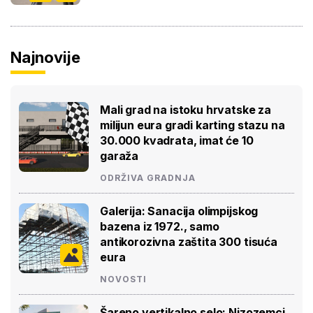
Najnovije
Mali grad na istoku hrvatske za
milijun eura gradi karting stazu na
30.000 kvadrata, imat će 10
garaža
ODRŽIVA GRADNJA
Galerija: Sanacija olimpijskog
bazena iz 1972., samo
antikorozivna zaštita 300 tisuća
eura
NOVOSTI
Šareno vertikalno selo: Nizozemci