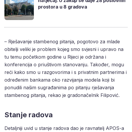
natječaj: U zakup se daje 28 poslovnih
prostora u 8 gradova
– Rješavanje stambenog pitanja, pogotovo za mlade
obitelji veliki je problem kojeg smo svjesni i upravo na
tu temu početkom godine u Rijeci je održana i
konferencija o priuštivom stanovanju. Također, mogu
reći kako smo u razgovorima i s privatnim partnerima i
određenim bankama oko razvijanja modela koji bi
ponudili našim sugrađanima po pitanju rješavanja
stambenog pitanja, rekao je gradonačelnik Filipović.
Stanje radova
Detaljniji uvid u stanje radova dao je ravnatelj APOS-a