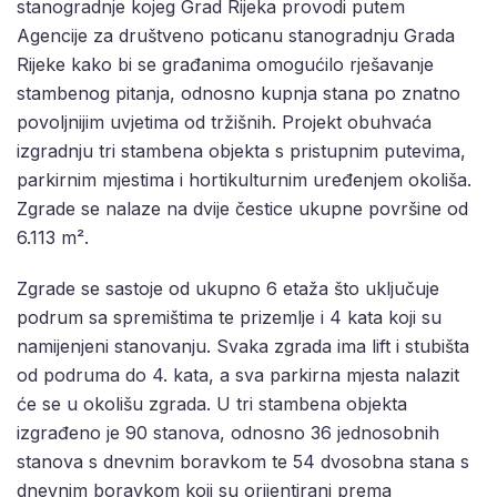
stanogradnje kojeg Grad Rijeka provodi putem
Agencije za društveno poticanu stanogradnju Grada
Rijeke kako bi se građanima omogućilo rješavanje
stambenog pitanja, odnosno kupnja stana po znatno
povoljnijim uvjetima od tržišnih. Projekt obuhvaća
izgradnju tri stambena objekta s pristupnim putevima,
parkirnim mjestima i hortikulturnim uređenjem okoliša.
Zgrade se nalaze na dvije čestice ukupne površine od
6.113 m².
Zgrade se sastoje od ukupno 6 etaža što uključuje
podrum sa spremištima te prizemlje i 4 kata koji su
namijenjeni stanovanju. Svaka zgrada ima lift i stubišta
od podruma do 4. kata, a sva parkirna mjesta nalazit
će se u okolišu zgrada. U tri stambena objekta
izgrađeno je 90 stanova, odnosno 36 jednosobnih
stanova s dnevnim boravkom te 54 dvosobna stana s
dnevnim boravkom koji su orijentirani prema