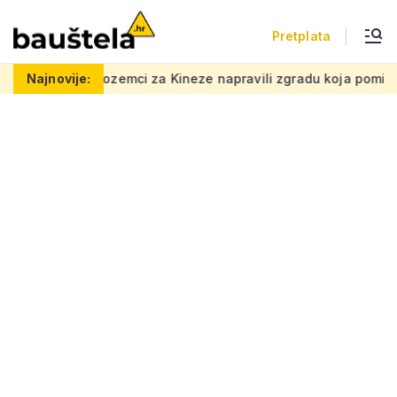
Pretplata
mci za Kineze napravili zgradu koja pomiče granice, boje i obli
Najnovije: