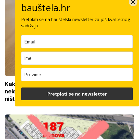
bauštela.hr
Pretplati se na bauštelski newsletter za još kvalitetnog
sadržaja
Kako do povrata poreza za kupnju prve
nekretnine: Morate znati ovih 5 stvari, bez njih
Pretplati se na newsletter
ništa