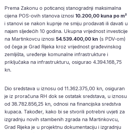
Prema Zakonu o poticanoj stanogradnji maksimalna
cijena POS-ovih stanova iznosi
10.200,00 kuna po m²
i stanovi se nakon kupnje ne smiju prodavati ili davati u
najam sljedećih 10 godina. Ukupna vrijednost investicije
na Martinkovcu iznosi
54.539.400,00 kn
(s PDV-om)
od čega je Grad Rijeka kroz vrijednost građevinskog
zemljišta, uređenje komunalne infrastrukture i
priključaka na infrastrukturu, osigurao 4.394.168,75
kn.
Dio sredstava u iznosu od 11.362.375,00 kn, osiguran
je iz proračuna RH dok se ostatak sredstava, u iznosu
od 38.782.856,25 kn, odnosi na financijska sredstva
kupaca. Također, kako bi se stvorili potrebni uvjeti za
izgradnju novih stambenih zgrada na Martinkovcu,
Grad Rijeka je u projektnu dokumentaciju i izgradnju