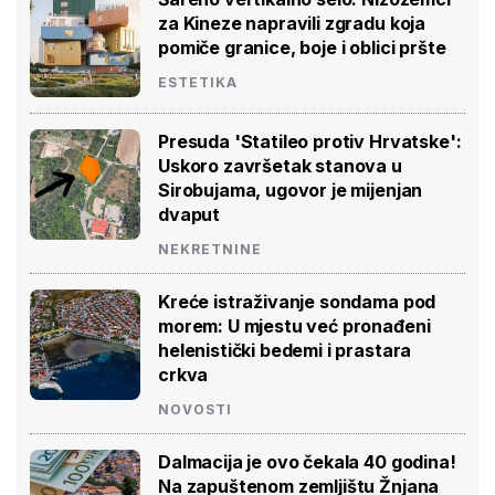
za Kineze napravili zgradu koja
pomiče granice, boje i oblici pršte
ESTETIKA
Presuda 'Statileo protiv Hrvatske':
Uskoro završetak stanova u
Sirobujama, ugovor je mijenjan
dvaput
NEKRETNINE
Kreće istraživanje sondama pod
morem: U mjestu već pronađeni
helenistički bedemi i prastara
crkva
NOVOSTI
Dalmacija je ovo čekala 40 godina!
Na zapuštenom zemljištu Žnjana