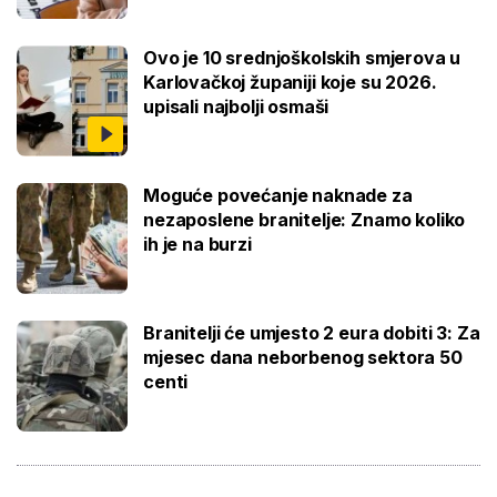
Ovo je 10 srednjoškolskih smjerova u
Karlovačkoj županiji koje su 2026.
upisali najbolji osmaši
Moguće povećanje naknade za
nezaposlene branitelje: Znamo koliko
ih je na burzi
Branitelji će umjesto 2 eura dobiti 3: Za
mjesec dana neborbenog sektora 50
centi