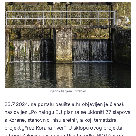
riječna barijera | pixabay
23.7.2024. na portalu bauštela.hr objavljen je članak
naslovljen „Po nalogu EU planira se ukloniti 27 slapova
s Korane, stanovnici nisu sretni“, a koji tematizira
projekt „Free Korana river“. U sklopu ovog projekta,
udruge Zelena akcija i Eko Pan te tvrtka BIOTA d.o.o.