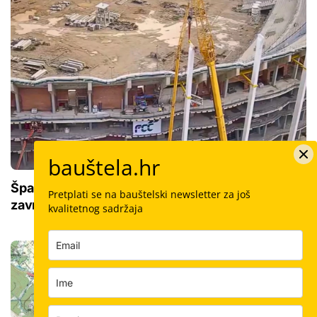
bauštela.hr
Španjolska dobiva novi mega stadion: Nikad
Pretplati se na bauštelski newsletter za još
završena konstrukcija stara je 20 godina
kvalitetnog sadržaja