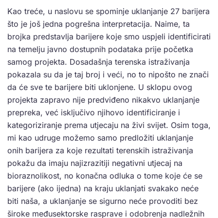
Kao treće, u naslovu se spominje uklanjanje 27 barijera
što je još jedna pogrešna interpretacija. Naime, ta
brojka predstavlja barijere koje smo uspjeli identificirati
na temelju javno dostupnih podataka prije početka
samog projekta. Dosadašnja terenska istraživanja
pokazala su da je taj broj i veći, no to nipošto ne znači
da će sve te barijere biti uklonjene. U sklopu ovog
projekta zapravo nije predviđeno nikakvo uklanjanje
prepreka, već isključivo njihovo identificiranje i
kategoriziranje prema utjecaju na živi svijet. Osim toga,
mi kao udruge možemo samo predložiti uklanjanje
onih barijera za koje rezultati terenskih istraživanja
pokažu da imaju najizrazitiji negativni utjecaj na
bioraznolikost, no konačna odluka o tome koje će se
barijere (ako ijedna) na kraju uklanjati svakako neće
biti naša, a uklanjanje se sigurno neće provoditi bez
široke međusektorske rasprave i odobrenja nadležnih