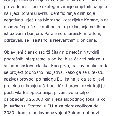
provode mapiranje i kategoriziranje umjetnih barijera
na rijeci Korani u svrhu identificiranja onih koje
negativno utječu na bioraznolikost rijeke Korane, a na
osnovu čega će se dati prijedlog uklanjanja nekih od
istraživanih barijera. Paralelno s terenskim radom,
održavaju se i sastanci s relevantnim dionicima.
Objavljeni članak sadrži čitav niz netočnih tvrdnji i
pogrešnih interpretacija od kojih se čak tri nalaze u
samom naslovu članka. Kao prvo, naslov implicira da
se projekt (odnosno inicijativa, kako ga se u tekstu
naziva) provodi po nalogu EU. Istina je da se ciljevi
projekta uklapaju u širi politički i pravni okvir koji je
postavila Europska unija, prvenstveno cilj o
oslobađanju 25.000 km rijeka slobodnog toka, a koji
je uvršten u Strategiju EU-a za bioraznolikost do
2030., kao i u nedavno usvojeni Zakon o obnovi