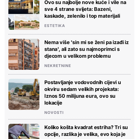
Ovo su najbolje nove kuće i vile na
sve 4 strane svijeta: Bazeni,
kaskade, zelenilo i top materijali
ESTETIKA
Nema više 'sin mi se ženi pa izađi iz
stana', ali zato su najmoprimci s
djecom u velikom problemu
NEKRETNINE
Postavljanje vodovodnih cijevi u
okviru sedam velikih projekata:
Iznos 50 milijuna eura, ovo su
lokacije
NOVOSTI
Koliko košta kvadrat estriha? Tri su
opcije, razlika je velika, evo koja je