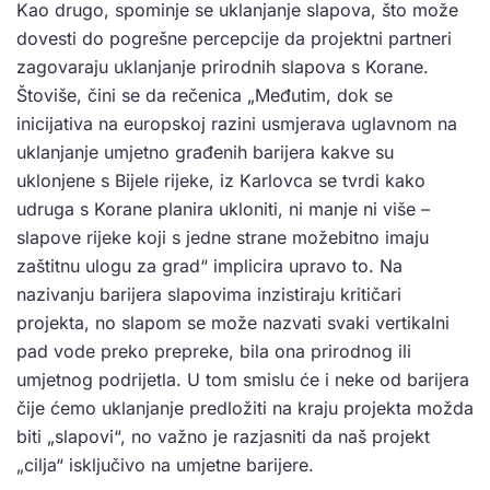
Kao drugo, spominje se uklanjanje slapova, što može
dovesti do pogrešne percepcije da projektni partneri
zagovaraju uklanjanje prirodnih slapova s Korane.
Štoviše, čini se da rečenica „Međutim, dok se
inicijativa na europskoj razini usmjerava uglavnom na
uklanjanje umjetno građenih barijera kakve su
uklonjene s Bijele rijeke, iz Karlovca se tvrdi kako
udruga s Korane planira ukloniti, ni manje ni više –
slapove rijeke koji s jedne strane možebitno imaju
zaštitnu ulogu za grad“ implicira upravo to. Na
nazivanju barijera slapovima inzistiraju kritičari
projekta, no slapom se može nazvati svaki vertikalni
pad vode preko prepreke, bila ona prirodnog ili
umjetnog podrijetla. U tom smislu će i neke od barijera
čije ćemo uklanjanje predložiti na kraju projekta možda
biti „slapovi“, no važno je razjasniti da naš projekt
„cilja“ isključivo na umjetne barijere.