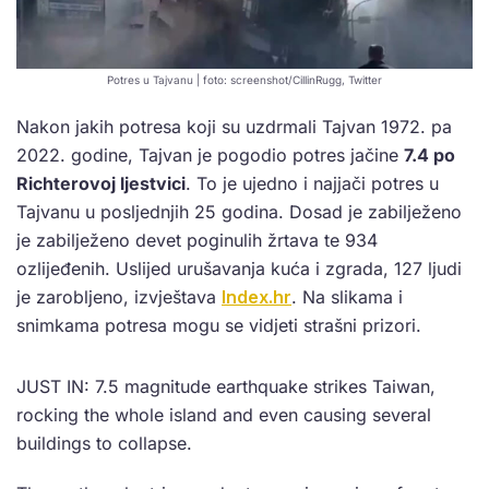
Potres u Tajvanu | foto: screenshot/CillinRugg, Twitter
Nakon jakih potresa koji su uzdrmali Tajvan 1972. pa
2022. godine, Tajvan je pogodio potres jačine
7.4 po
Richterovoj ljestvici
. To je ujedno i najjači potres u
Tajvanu u posljednjih 25 godina. Dosad je zabilježeno
je zabilježeno devet poginulih žrtava te 934
ozlijeđenih. Uslijed urušavanja kuća i zgrada, 127 ljudi
je zarobljeno, izvještava
Index.hr
. Na slikama i
snimkama potresa mogu se vidjeti strašni prizori.
JUST IN: 7.5 magnitude earthquake strikes Taiwan,
rocking the whole island and even causing several
buildings to collapse.