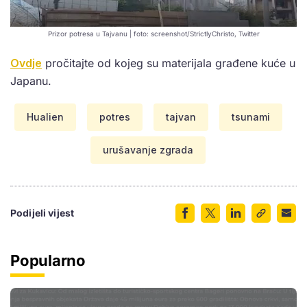
Prizor potresa u Tajvanu | foto: screenshot/StrictlyChristo, Twitter
Ovdje
pročitajte od kojeg su materijala građene kuće u
Japanu.
Hualien
potres
tajvan
tsunami
urušavanje zgrada
Podijeli vijest
Popularno