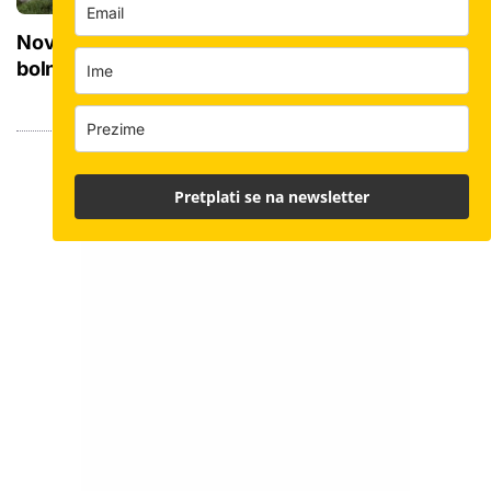
Novi KBC na istoku Hrvatske zamijenit će 15
bolnica: Priprema se 'teren' za početak gradnje
Pretplati se na newsletter