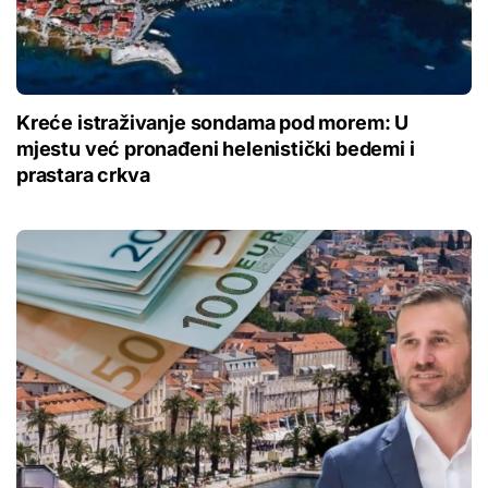
Kreće istraživanje sondama pod morem: U
mjestu već pronađeni helenistički bedemi i
prastara crkva