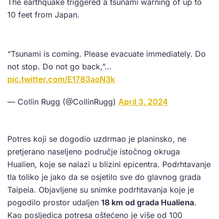
The earthquake triggered a tsunami warning of up to
10 feet from Japan.
“Tsunami is coming. Please evacuate immediately. Do
not stop. Do not go back,”…
pic.twitter.com/E1783aoN3k
— Collin Rugg (@CollinRugg)
April 3, 2024
Potres koji se dogodio uzdrmao je planinsko, ne
pretjerano naseljeno područje istočnog okruga
Hualien, koje se nalazi u blizini epicentra. Podrhtavanje
tla toliko je jako da se osjetilo sve do glavnog grada
Taipeia. Objavljene su snimke podrhtavanja koje je
pogodilo prostor udaljen
18 km od grada Hualiena
.
Kao posljedica potresa oštećeno je više od 100