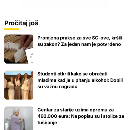
Pročitaj još
Promjena prakse za sve SC-ove, kršili
su zakon? Za jedan nam je potvrđeno
Studenti otkrili kako se obraćati
mladima kad je u pitanju alkohol: Dobili
su važnu nagradu
Centar za starije uzima opremu za
492.000 eura: Na popisu su i stolice za
tuširanje