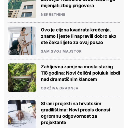
mijenjati zbog prigovora
NEKRETNINE
Ovo je cijena kvadrata krečenja,
znamo i jeste li napravili dobro ako
ste čekali ljeto za ovaj posao
SAM SVOJ MAJSTOR
Zahtjevna zamjena mosta starog
118 godina: Novi čelični poluluk lebdi
nad dramatičnim klancem
ODRŽIVA GRADNJA
Strani projekti na hrvatskim
gradilištima: Novi propis donosi
ogromnu odgovornost za
projektante