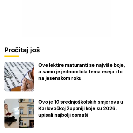
Pročitaj još
Ove lektire maturanti se najviše boje,
a samo je jednom bila tema eseja i to
na jesenskom roku
Ovo je 10 srednjoškolskih smjerova u
Karlovačkoj županiji koje su 2026.
upisali najbolji osmaši