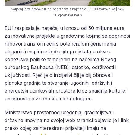
Natječaj je za gradove ili grupe gradova s najmanje 50.000 stanovnika | New
European Bauhaus
EUI raspisala je natječaj u iznosu od 50 milijuna eura
za inovativne projekte u gradovima kojima se doprinosi
njihovoj transformaciji s potencijalom generiranja
ulaganja i inspiriranja drugih projekata u okviru
kohezijske politike temeljenih na načelima Novog
europskog Bauhausa (NEB): estetike, održivosti i
uključivosti. Riječ je o inicijativi čiji je cilj obnova i
planska gradnja te stvaranje ugodnih, održivih i
energetski učinkovitih prostora kroz spajanje kulture i
umjetnosti sa znanošću i tehnologijom.
Ministarstvo prostornog uređenja, graditeljstva i
državne imovina na svojoj web stranici objavilo je i link
preko kojeg zainteresirani prijavitelji imaju na