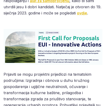
raspolaganju i
alat za samoprocjenu
, kako bi sami
utvrdili jesu li dobri kandidati. Natječaj je otvoren do 19.
siječnja 2023. godine i može se pogledati
ovdje
.
Prijaviti se mogu projektni prijedlozi na tematskim
područjima: Izgradnja i obnova u duhu kružnog
gospodarenja i ugljične neutralnosti, očuvanje i
transformacija kulturne baštine, prilagodba i
transformacija zgrada za priuštivo stanovanje, te
regeneracija urbanih prostora. Prihvatljivi prijavitelji su