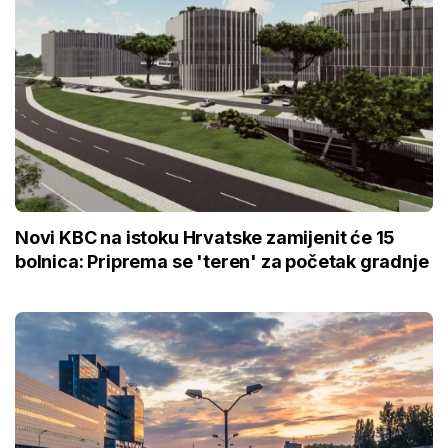
Novi KBC na istoku Hrvatske zamijenit će 15
bolnica: Priprema se 'teren' za početak gradnje