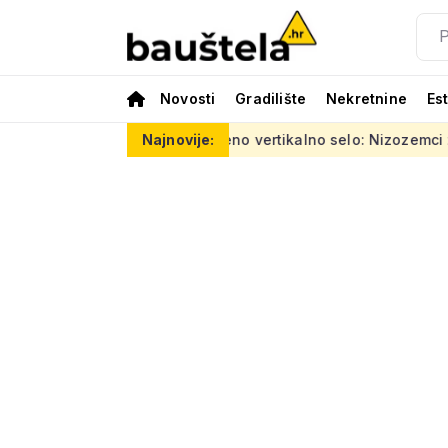
Novosti
Gradilište
Nekretnine
Es
ća eura
Šareno vertikalno selo: Nizozemci za Kineze napravi
Najnovije: