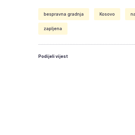
bespravna gradnja
Kosovo
na
zapljena
Podijeli vijest