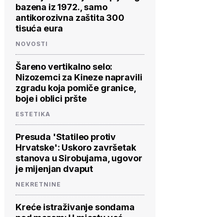
bazena iz 1972., samo
antikorozivna zaštita 300
tisuća eura
NOVOSTI
Šareno vertikalno selo:
Nizozemci za Kineze napravili
zgradu koja pomiče granice,
boje i oblici pršte
ESTETIKA
Presuda 'Statileo protiv
Hrvatske': Uskoro završetak
stanova u Sirobujama, ugovor
je mijenjan dvaput
NEKRETNINE
Kreće istraživanje sondama