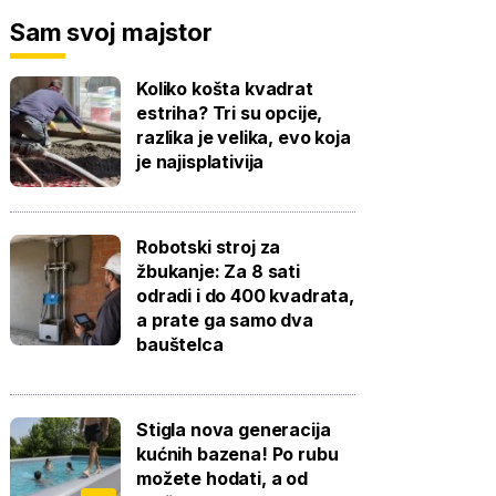
Sam svoj majstor
Koliko košta kvadrat
estriha? Tri su opcije,
razlika je velika, evo koja
je najisplativija
Robotski stroj za
žbukanje: Za 8 sati
odradi i do 400 kvadrata,
a prate ga samo dva
bauštelca
Stigla nova generacija
kućnih bazena! Po rubu
možete hodati, a od