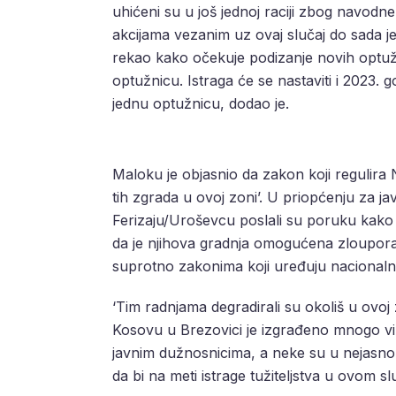
uhićeni su u još jednoj raciji zbog navod
akcijama vezanim uz ovaj slučaj do sada j
rekao kako očekuje podizanje novih optužni
optužnicu. Istraga će se nastaviti i 2023. g
jednu optužnicu, dodao je.
Maloku je objasnio da zakon koji regulira N
tih zgrada u ovoj zoni’. U priopćenju za jav
Ferizaju/Uroševcu poslali su poruku kako 
da je njihova gradnja omogućena zloupora
suprotno zakonima koji uređuju nacionalni
‘Tim radnjama degradirali su okoliš u ovoj z
Kosovu u Brezovici je izgrađeno mnogo vil
javnim dužnosnicima, a neke su u nejasno
da bi na meti istrage tužiteljstva u ovom slu