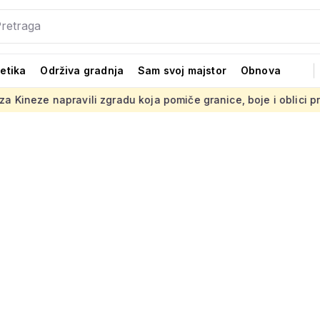
tetika
Održiva gradnja
Sam svoj majstor
Obnova
li zgradu koja pomiče granice, boje i oblici pršte
Presuda '