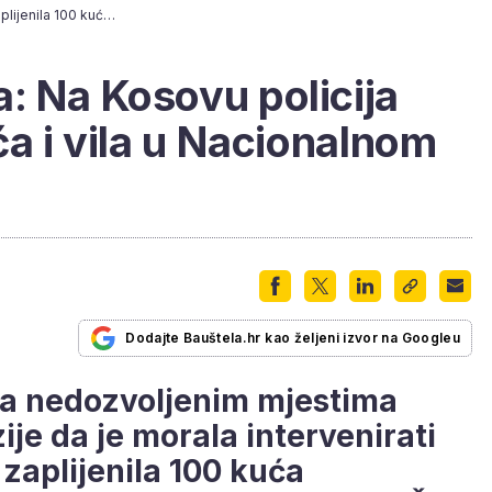
Bespravna gradnja: Na Kosovu policija zaplijenila 100 kuća i vila u Nacionalnom parku Šar planina
: Na Kosovu policija
ća i vila u Nacionalnom
Dodajte Bauštela.hr kao željeni izvor na Googleu
na nedozvoljenim mjestima
ije da je morala intervenirati
e zaplijenila 100 kuća