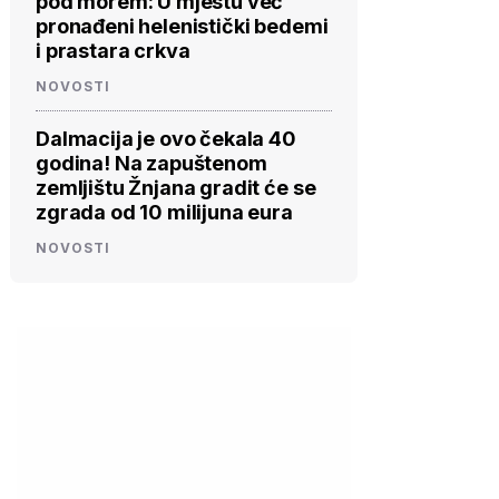
pod morem: U mjestu već
pronađeni helenistički bedemi
i prastara crkva
NOVOSTI
Dalmacija je ovo čekala 40
godina! Na zapuštenom
zemljištu Žnjana gradit će se
zgrada od 10 milijuna eura
NOVOSTI