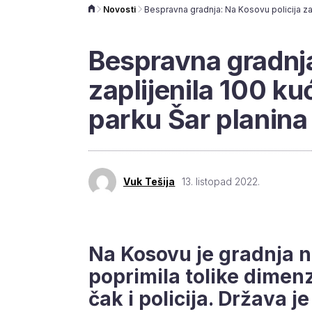
Novosti
Bespravna gradnja
zaplijenila 100 ku
parku Šar planina
Vuk Tešija
13. listopad 2022.
Na Kosovu je gradnja 
poprimila tolike dimenz
čak i policija. Država j