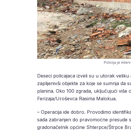
Policija je inte
Deseci policajaca izveli su u utorak veli
zaplijenivši objekte za koje se sumnja da
planina. Oko 100 zgrada, uključujući više od 
Ferizaja/Uroševca Rasima Malokua.
– Operacija ide dobro. Provodimo identifika
sada zabranjen do pravomoćne presude sud
gradonačelnik općine Shterpce/Štrpce Bratisl