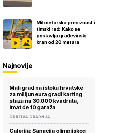
Milimetarska preciznost i
timski rad: Kako se
postavlja građevinski
kran od 20 metara
Najnovije
Mali grad na istoku hrvatske
za milijun eura gradi karting
stazu na 30.000 kvadrata,
imat će 10 garaža
ODRŽIVA GRADNJA
Galerija: Sanacija olimpijskog