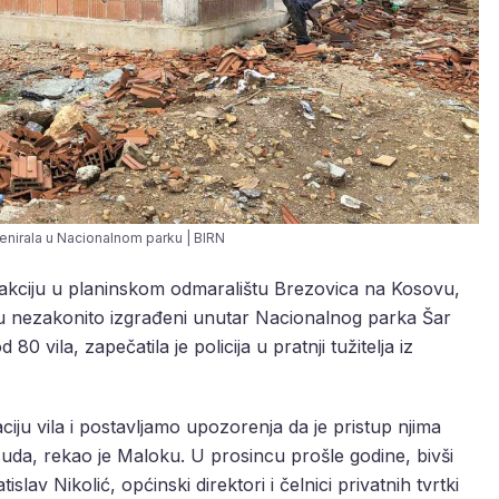
rvenirala u Nacionalnom parku | BIRN
ku akciju u planinskom odmaralištu Brezovica na Kosovu,
 su nezakonito izgrađeni unutar Nacionalnog parka Šar
80 vila, zapečatila je policija u pratnji tužitelja iz
ciju vila i postavljamo upozorenja da je pristup njima
a, rekao je Maloku. U prosincu prošle godine, bivši
av Nikolić, općinski direktori i čelnici privatnih tvrtki