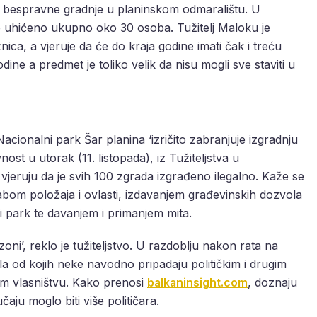
ne bespravne gradnje u planinskom odmaralištu. U
e uhićeno ukupno oko 30 osoba. Tužitelj Maloku je
ca, a vjeruje da će do kraja godine imati čak i treću
odine a predmet je toliko velik da nisu mogli sve staviti u
acionalni park Šar planina ‘izričito zabranjuje izgradnju
nost u utorak (11. listopada), iz Tužiteljstva u
vjeruju da je svih 100 zgrada izgrađeno ilegalno. Kaže se
bom položaja i ovlasti, izdavanjem građevinskih dozvola
 park te davanjem i primanjem mita.
oni’, reklo je tužiteljstvo. U razdoblju nakon rata na
a od kojih neke navodno pripadaju političkim i drugim
m vlasništvu. Kako prenosi
balkaninsight.com
, doznaju
čaju moglo biti više političara.