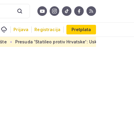
Prijava
Registracija
Pretplata
Statileo protiv Hrvatske': Uskoro završetak stanova u Sirobuja