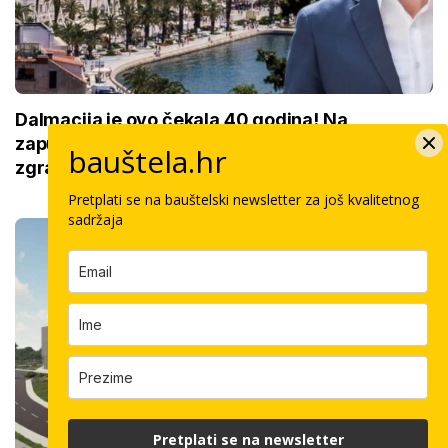
Dalmacija je ovo čekala 40 godina! Na
zapuštenom zemljištu Žnjana gradit će se
bauštela.hr
zgrada od 10 milijuna eura
Pretplati se na bauštelski newsletter za još kvalitetnog
sadržaja
Pretplati se na newsletter