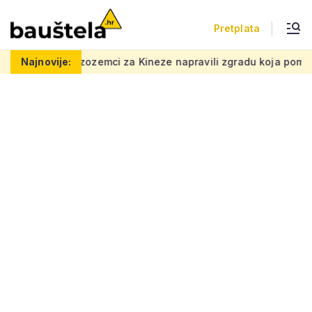
Pretplata
emci za Kineze napravili zgradu koja pomiče granice, boje i obl
Najnovije: