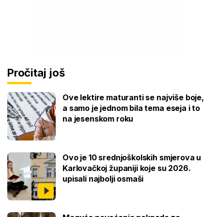
Pročitaj još
Ove lektire maturanti se najviše boje,
a samo je jednom bila tema eseja i to
na jesenskom roku
Ovo je 10 srednjoškolskih smjerova u
Karlovačkoj županiji koje su 2026.
upisali najbolji osmaši