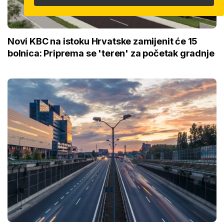
Novi KBC na istoku Hrvatske zamijenit će 15
bolnica: Priprema se 'teren' za početak gradnje