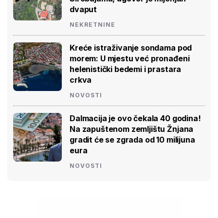
dvaput
NEKRETNINE
Kreće istraživanje sondama pod
morem: U mjestu već pronađeni
helenistički bedemi i prastara
crkva
NOVOSTI
Dalmacija je ovo čekala 40 godina!
Na zapuštenom zemljištu Žnjana
gradit će se zgrada od 10 milijuna
eura
NOVOSTI