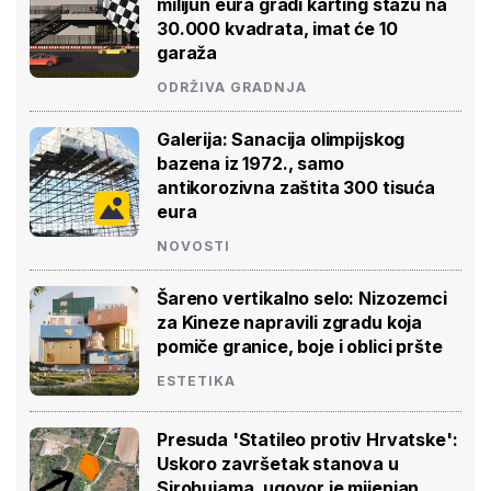
milijun eura gradi karting stazu na
30.000 kvadrata, imat će 10
garaža
ODRŽIVA GRADNJA
Galerija: Sanacija olimpijskog
bazena iz 1972., samo
antikorozivna zaštita 300 tisuća
eura
NOVOSTI
Šareno vertikalno selo: Nizozemci
za Kineze napravili zgradu koja
pomiče granice, boje i oblici pršte
ESTETIKA
Presuda 'Statileo protiv Hrvatske':
Uskoro završetak stanova u
Sirobujama, ugovor je mijenjan