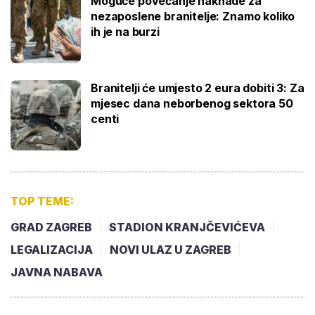
Moguće povećanje naknade za
nezaposlene branitelje: Znamo koliko
ih je na burzi
Branitelji će umjesto 2 eura dobiti 3: Za
mjesec dana neborbenog sektora 50
centi
TOP TEME:
GRAD ZAGREB
STADION KRANJČEVIĆEVA
LEGALIZACIJA
NOVI ULAZ U ZAGREB
JAVNA NABAVA