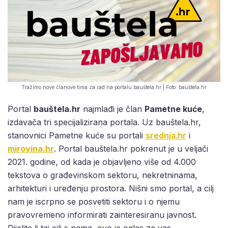
Tražimo nove članove tima za rad na portalu bauštela.hr | Foto: bauštela.hr
Portal
bauštela.hr
najmlađi je član
Pametne kuće
,
izdavača tri specijalizirana portala. Uz bauštela.hr,
stanovnici Pametne kuće su portali
srednja.hr
i
mirovina.hr
. Portal bauštela.hr pokrenut je u veljači
2021. godine, od kada je objavljeno više od 4.000
tekstova o građevinskom sektoru, nekretninama,
arhitekturi i uređenju prostora. Nišni smo portal, a cilj
nam je iscrpno se posvetiti sektoru i o njemu
pravovremeno informirati zainteresiranu javnost.
Dijelite li taj cilj s nama, ovo je oglas za vas.