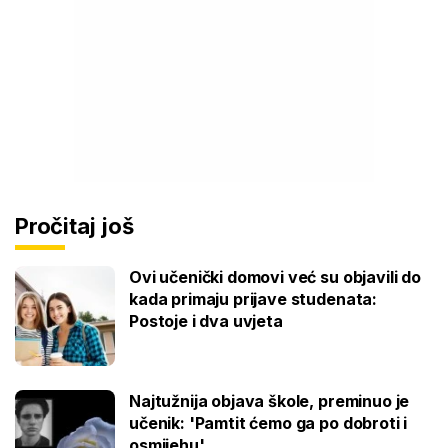
Pročitaj još
Ovi učenički domovi već su objavili do
kada primaju prijave studenata:
Postoje i dva uvjeta
Najtužnija objava škole, preminuo je
učenik: 'Pamtit ćemo ga po dobroti i
osmijehu'