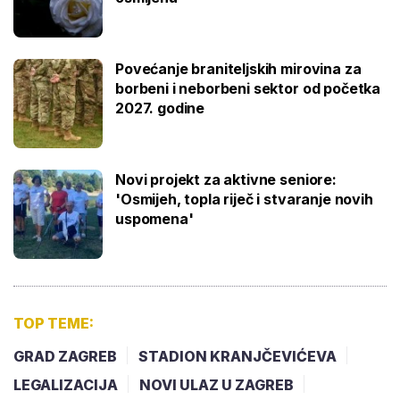
Povećanje braniteljskih mirovina za
borbeni i neborbeni sektor od početka
2027. godine
Novi projekt za aktivne seniore:
'Osmijeh, topla riječ i stvaranje novih
uspomena'
TOP TEME:
GRAD ZAGREB
STADION KRANJČEVIĆEVA
LEGALIZACIJA
NOVI ULAZ U ZAGREB