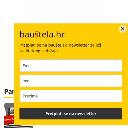
bauštela.hr
Pretplati se na bauštelski newsletter za još
kvalitetnog sadržaja
Partneri
Čitajte bauštela.hr cijelo ljeto uz
posebnu cijenu: Pretplatite se za samo
Pretplati se na newsletter
3,99 € mjesečno