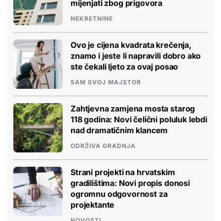
mijenjati zbog prigovora
NEKRETNINE
Ovo je cijena kvadrata krečenja,
znamo i jeste li napravili dobro ako
ste čekali ljeto za ovaj posao
SAM SVOJ MAJSTOR
Zahtjevna zamjena mosta starog
118 godina: Novi čelični poluluk lebdi
nad dramatičnim klancem
ODRŽIVA GRADNJA
Strani projekti na hrvatskim
gradilištima: Novi propis donosi
ogromnu odgovornost za
projektante
NOVOSTI