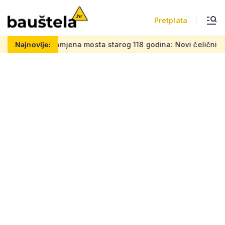
Pretplata
amjena mosta starog 118 godina: Novi čelični poluluk lebdi n
Najnovije: