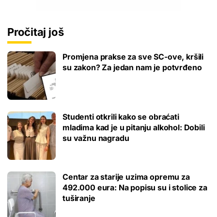
Pročitaj još
Promjena prakse za sve SC-ove, kršili
su zakon? Za jedan nam je potvrđeno
Studenti otkrili kako se obraćati
mladima kad je u pitanju alkohol: Dobili
su važnu nagradu
Centar za starije uzima opremu za
492.000 eura: Na popisu su i stolice za
tuširanje