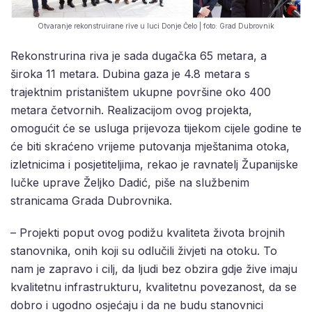
Otvaranje rekonstruirane rive u luci Donje Čelo | foto: Grad Dubrovnik
Rekonstrurina riva je sada dugačka 65 metara, a
široka 11 metara. Dubina gaza je 4.8 metara s
trajektnim pristaništem ukupne površine oko 400
metara četvornih. Realizacijom ovog projekta,
omogućit će se usluga prijevoza tijekom cijele godine te
će biti skraćeno vrijeme putovanja mještanima otoka,
izletnicima i posjetiteljima, rekao je ravnatelj Županijske
lučke uprave Željko Dadić, piše na službenim
stranicama Grada Dubrovnika.
– Projekti poput ovog podižu kvaliteta života brojnih
stanovnika, onih koji su odlučili živjeti na otoku. To
nam je zapravo i cilj, da ljudi bez obzira gdje žive imaju
kvalitetnu infrastrukturu, kvalitetnu povezanost, da se
dobro i ugodno osjećaju i da ne budu stanovnici