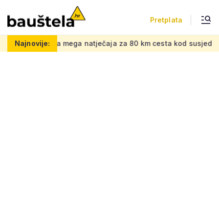
Pretplata
ega natječaja za 80 km cesta kod susjeda, gradi se spoj na 
Najnovije: