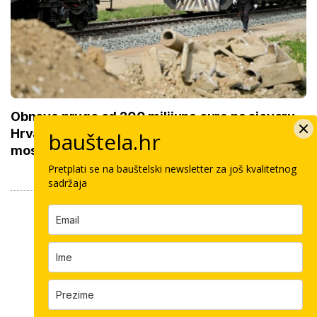
Obnova pruge od 200 milijuna eura na sjeveru
Hrvatske: Ministarstvo ima posebne zahtjeve za
bauštela.hr
most
Pretplati se na bauštelski newsletter za još kvalitetnog
sadržaja