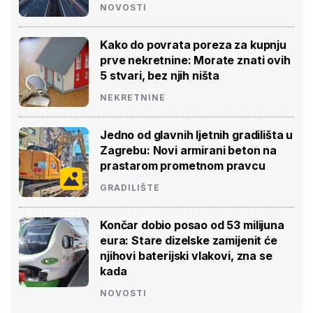
NOVOSTI
Kako do povrata poreza za kupnju
prve nekretnine: Morate znati ovih
5 stvari, bez njih ništa
NEKRETNINE
Jedno od glavnih ljetnih gradilišta u
Zagrebu: Novi armirani beton na
prastarom prometnom pravcu
GRADILIŠTE
Končar dobio posao od 53 milijuna
eura: Stare dizelske zamijenit će
njihovi baterijski vlakovi, zna se
kada
NOVOSTI