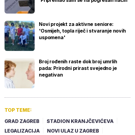
Novi projekt za aktivne seniore:
'Osmijeh, topla riječ i stvaranje novih
uspomena'
Broj rođenih raste dok broj umrlih
pada: Prirodni prirast svejedno je
negativan
TOP TEME:
GRAD ZAGREB
STADION KRANJČEVIĆEVA
LEGALIZACIJA
NOVI ULAZ U ZAGREB