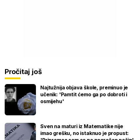
Pročitaj još
Najtužnija objava škole, preminuo je
učenik: 'Pamtit ćemo ga po dobroti i
osmijehu'
Sven na maturi iz Matematike nije
imao grešku, no istaknuo je propust:
'Pripremao sam se na pogrešan način'