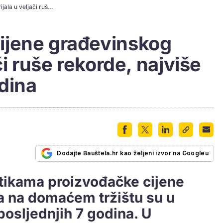
[INFOGRAFIKA] Cijene građevinskog materijala u veljači ruše rekorde, najviše u posljednjih 7 godina
ijene građevinskog
či ruše rekorde, najviše
odina
Dodajte Bauštela.hr kao željeni izvor na Googleu
stikama proizvođačke cijene
a na domaćem tržištu su u
posljednjih 7 godina. U