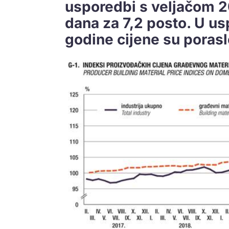
usporedbi s veljačom 20
dana za 7,2 posto. U u
godine cijene su porasl