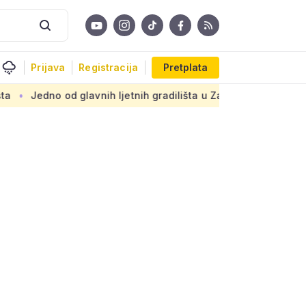
Prijava
Registracija
Pretplata
 glavnih ljetnih gradilišta u Zagrebu: Novi armirani beton na