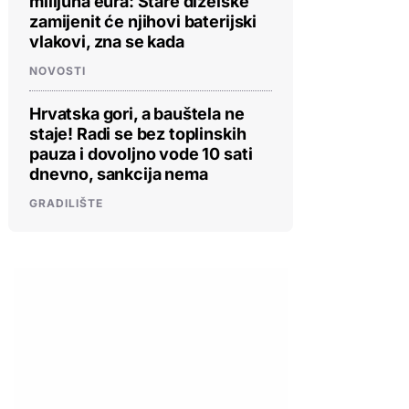
milijuna eura: Stare dizelske
zamijenit će njihovi baterijski
vlakovi, zna se kada
NOVOSTI
Hrvatska gori, a bauštela ne
staje! Radi se bez toplinskih
pauza i dovoljno vode 10 sati
dnevno, sankcija nema
GRADILIŠTE