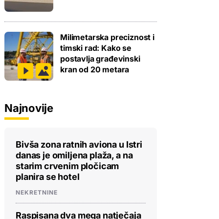
Milimetarska preciznost i
timski rad: Kako se
postavlja građevinski
kran od 20 metara
Najnovije
Bivša zona ratnih aviona u Istri
danas je omiljena plaža, a na
starim crvenim pločicam
planira se hotel
NEKRETNINE
Raspisana dva mega natječaja