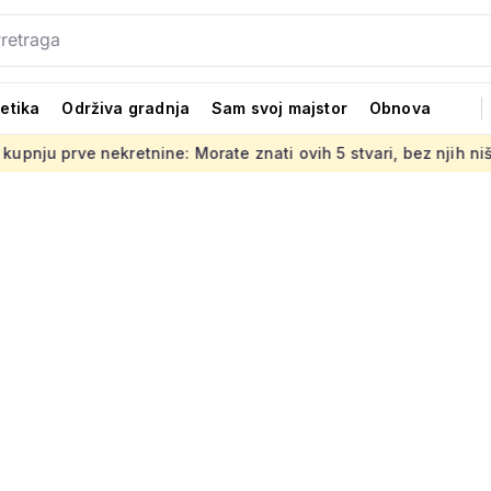
tetika
Održiva gradnja
Sam svoj majstor
Obnova
retnine: Morate znati ovih 5 stvari, bez njih ništa
Jedno od