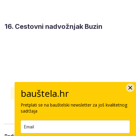
16. Cestovni nadvožnjak Buzin
bauštela.hr
možemo
nadvožnjak
podvožnjak
Pretplati se na bauštelski newsletter za još kvalitetnog
sdp
tomašević
zagreb
sadržaja
Podijeli vijest