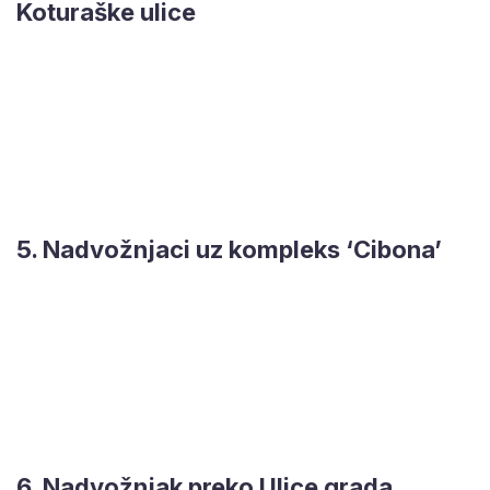
Koturaške ulice
5. Nadvožnjaci uz kompleks ‘Cibona’
6. Nadvožnjak preko Ulice grada