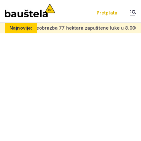
Pretplata
brazba 77 hektara zapuštene luke u 8.000 novih stanova
Najnovije:
FOT