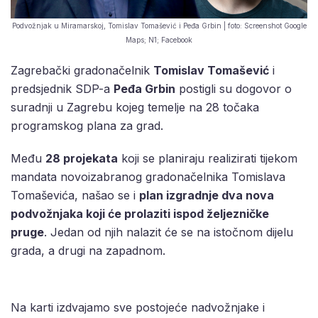
Podvožnjak u Miramarskoj, Tomislav Tomašević i Peđa Grbin | foto: Screenshot Google
Maps; N1; Facebook
Zagrebački gradonačelnik
Tomislav Tomašević
i
predsjednik SDP-a
Peđa Grbin
postigli su dogovor o
suradnji u Zagrebu kojeg temelje na 28 točaka
programskog plana za grad.
Među
28 projekata
koji se planiraju realizirati tijekom
mandata novoizabranog gradonačelnika Tomislava
Tomaševića, našao se i
plan izgradnje dva nova
podvožnjaka koji će prolaziti ispod željezničke
pruge
. Jedan od njih nalazit će se na istočnom dijelu
grada, a drugi na zapadnom.
Na karti izdvajamo sve postojeće nadvožnjake i