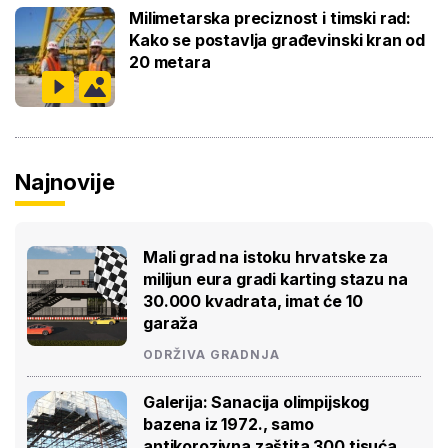
Milimetarska preciznost i timski rad:
Kako se postavlja građevinski kran od
20 metara
Najnovije
Mali grad na istoku hrvatske za
milijun eura gradi karting stazu na
30.000 kvadrata, imat će 10
garaža
ODRŽIVA GRADNJA
Galerija: Sanacija olimpijskog
bazena iz 1972., samo
antikorozivna zaštita 300 tisuća