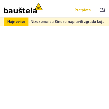
Pretplata
izozemci za Kineze napravili zgradu koja pomiče granice, boje i
Najnovije: