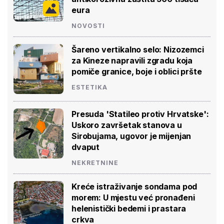
eura
NOVOSTI
Šareno vertikalno selo: Nizozemci
za Kineze napravili zgradu koja
pomiče granice, boje i oblici pršte
ESTETIKA
Presuda 'Statileo protiv Hrvatske':
Uskoro završetak stanova u
Sirobujama, ugovor je mijenjan
dvaput
NEKRETNINE
Kreće istraživanje sondama pod
morem: U mjestu već pronađeni
helenistički bedemi i prastara
crkva