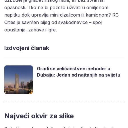
uzbuđenje građevinskog rada, ali bez stvarnih
opasnosti. Tko ne bi poželio uživati u omiljenom
napitku dok upravlja mini dizalicom ili kamionom? RC
Cities je savršen bijeg od svakodnevice – spoj
opuštanja, zabave i igre.
Izdvojeni članak
Gradi se veličanstveni neboder u
Dubaiju: Jedan od najtanjih na svijetu
Najveći okvir za slike