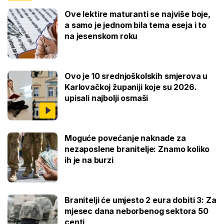
Ove lektire maturanti se najviše boje,
a samo je jednom bila tema eseja i to
na jesenskom roku
Ovo je 10 srednjoškolskih smjerova u
Karlovačkoj županiji koje su 2026.
upisali najbolji osmaši
Moguće povećanje naknade za
nezaposlene branitelje: Znamo koliko
ih je na burzi
Branitelji će umjesto 2 eura dobiti 3: Za
mjesec dana neborbenog sektora 50
centi