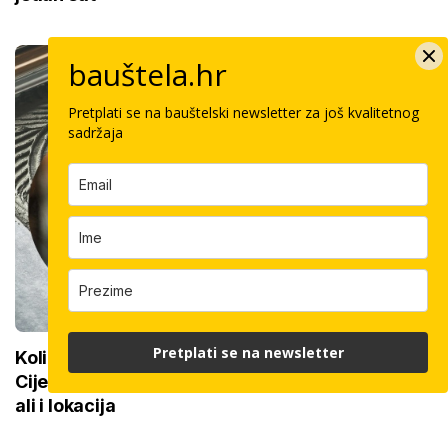
bauštela.hr
Pretplati se na bauštelski newsletter za još kvalitetnog
sadržaja
Pretplati se na newsletter
Koliko košta keramičar za kvadrat pločica:
Cijenu određuju površina, dimenzije keramike,
ali i lokacija