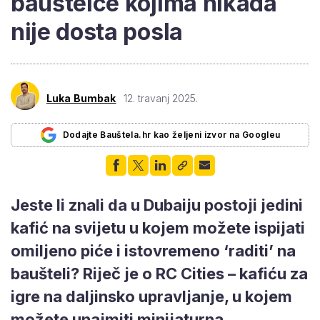
bauštelce kojima nikada
nije dosta posla
Luka Bumbak
12. travanj 2025.
Dodajte Bauštela.hr kao željeni izvor na Googleu
Jeste li znali da u Dubaiju postoji jedini
kafić na svijetu u kojem možete ispijati
omiljeno piće i istovremeno ‘raditi’ na
baušteli? Riječ je o RC Cities – kafiću za
igre na daljinsko upravljanje, u kojem
možete unajmiti minijaturna