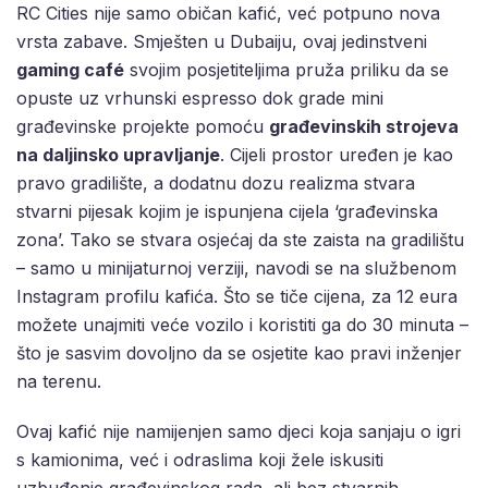
RC Cities nije samo običan kafić, već potpuno nova
vrsta zabave. Smješten u Dubaiju, ovaj jedinstveni
gaming café
svojim posjetiteljima pruža priliku da se
opuste uz vrhunski espresso dok grade mini
građevinske projekte pomoću
građevinskih strojeva
na daljinsko upravljanje
. Cijeli prostor uređen je kao
pravo gradilište, a dodatnu dozu realizma stvara
stvarni pijesak kojim je ispunjena cijela ‘građevinska
zona’. Tako se stvara osjećaj da ste zaista na gradilištu
– samo u minijaturnoj verziji, navodi se na službenom
Instagram profilu kafića. Što se tiče cijena, za 12 eura
možete unajmiti veće vozilo i koristiti ga do 30 minuta –
što je sasvim dovoljno da se osjetite kao pravi inženjer
na terenu.
Ovaj kafić nije namijenjen samo djeci koja sanjaju o igri
s kamionima, već i odraslima koji žele iskusiti