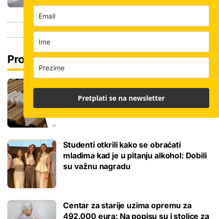
Pročitaj još
Promjena prakse za sve SC-ove, kršili
su zakon? Za jedan nam je potvrđeno
Pretplati se na newsletter
Studenti otkrili kako se obraćati
mladima kad je u pitanju alkohol: Dobili
su važnu nagradu
Centar za starije uzima opremu za
492.000 eura: Na popisu su i stolice za