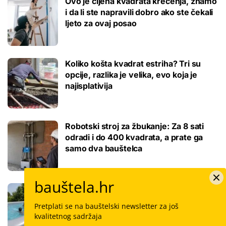
Ovo je cijena kvadrata krečenja, znamo
i da li ste napravili dobro ako ste čekali
ljeto za ovaj posao
Koliko košta kvadrat estriha? Tri su
opcije, razlika je velika, evo koja je
najisplativija
Robotski stroj za žbukanje: Za 8 sati
odradi i do 400 kvadrata, a prate ga
samo dva bauštelca
bauštela.hr
Stigla nova generacija kućnih bazena!
Po rubu možete hodati, a od kutije do
Pretplati se na bauštelski newsletter za još
kupanca samo jedan sat
kvalitetnog sadržaja