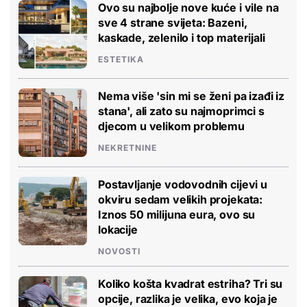
Ovo su najbolje nove kuće i vile na
sve 4 strane svijeta: Bazeni,
kaskade, zelenilo i top materijali
ESTETIKA
Nema više 'sin mi se ženi pa izađi iz
stana', ali zato su najmoprimci s
djecom u velikom problemu
NEKRETNINE
Postavljanje vodovodnih cijevi u
okviru sedam velikih projekata:
Iznos 50 milijuna eura, ovo su
lokacije
NOVOSTI
Koliko košta kvadrat estriha? Tri su
opcije, razlika je velika, evo koja je