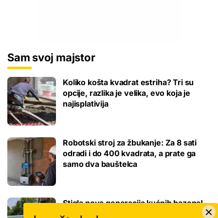
Sam svoj majstor
Koliko košta kvadrat estriha? Tri su
opcije, razlika je velika, evo koja je
najisplativija
Robotski stroj za žbukanje: Za 8 sati
odradi i do 400 kvadrata, a prate ga
samo dva bauštelca
Stigla nova generacija kućnih bazena!
Po rubu možete hodati, a od kutije do