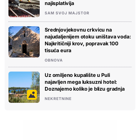
najisplativija
SAM SVOJ MAJSTOR
Srednjovjekovnu crkvicu na
najudaljenijem otoku uništava voda:
Najkritičniji krov, popravak 100
tisuća eura
OBNOVA
Uz omiljeno kupalište u Puli
najavljen mega luksuzni hotel:
Doznajemo koliko je blizu gradnja
NEKRETNINE