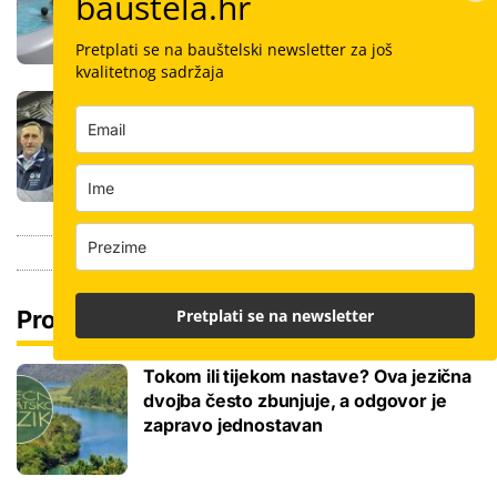
bauštela.hr
kupanca samo jedan sat
Pretplati se na bauštelski newsletter za još
kvalitetnog sadržaja
Koliko košta keramičar za kvadrat
pločica: Cijenu određuju površina,
dimenzije keramike, ali i lokacija
Pretplati se na newsletter
Pročitaj još
Tokom ili tijekom nastave? Ova jezična
dvojba često zbunjuje, a odgovor je
zapravo jednostavan