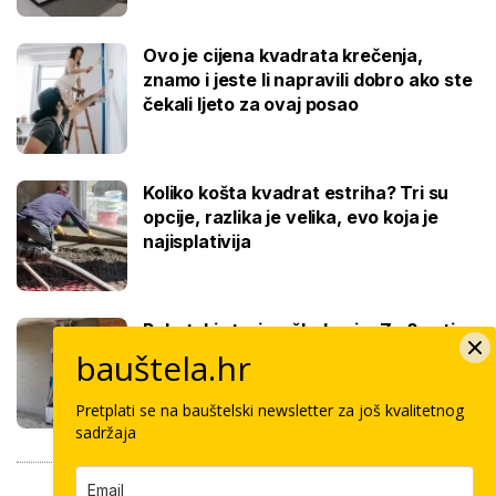
Ovo je cijena kvadrata krečenja,
znamo i jeste li napravili dobro ako ste
čekali ljeto za ovaj posao
Koliko košta kvadrat estriha? Tri su
opcije, razlika je velika, evo koja je
najisplativija
Robotski stroj za žbukanje: Za 8 sati
odradi i do 400 kvadrata, a prate ga
bauštela.hr
samo dva bauštelca
Pretplati se na bauštelski newsletter za još kvalitetnog
sadržaja