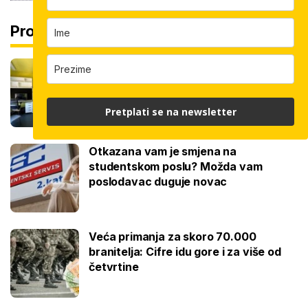
Pročitaj još
U zadnji čas objavljeni rezultati
natječaja za studentski dom: Ovo su
imena dobitnika
Pretplati se na newsletter
Otkazana vam je smjena na
studentskom poslu? Možda vam
poslodavac duguje novac
Veća primanja za skoro 70.000
branitelja: Cifre idu gore i za više od
četvrtine