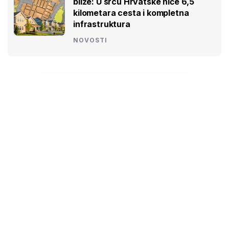
bliže: U srcu Hrvatske niče 6,5
kilometara cesta i kompletna
infrastruktura
NOVOSTI