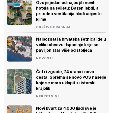
Ovo je jedan od najboljih novih
hotela na svijetu: Bazen lebdi, a
prirodna ventilacija hladi umjesto
klime
ODRŽIVA GRADNJA
Najpoznatija hrvatska šetnica ide u
veliku obnovu: Ispod nje krije se
paviljon star više od stoljeća
NOVOSTI
Četiri zgrade, 24 stana i nova
cesta: Sprema se novo POS naselje
koje se mora uklopiti u istarski
krajolik
NEKRETNINE
Novi kvart za 4.000 ljudi sve je