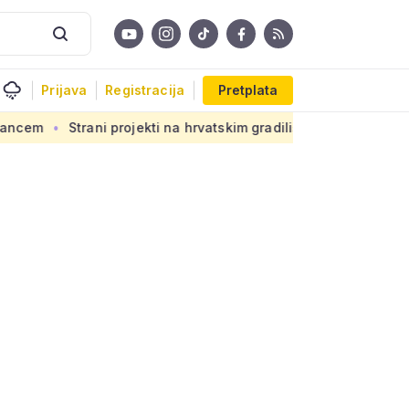
Prijava
Registracija
Pretplata
trani projekti na hrvatskim gradilištima: Novi propis donosi o