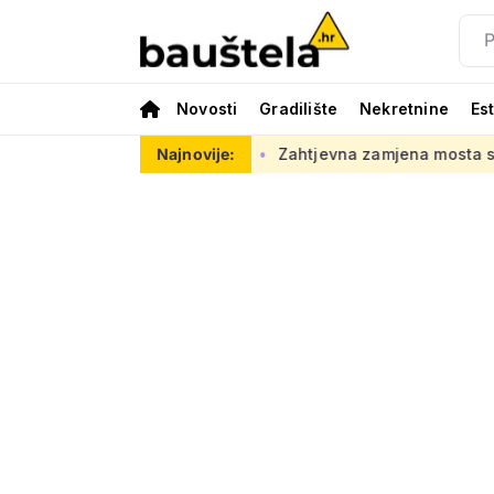
Novosti
Gradilište
Nekretnine
Es
 ljeto za ovaj posao
Najnovije:
Zahtjevna zamjena mosta starog 118 go