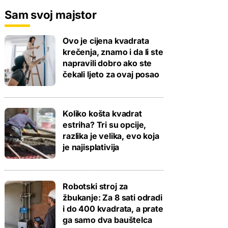
Sam svoj majstor
Ovo je cijena kvadrata
krečenja, znamo i da li ste
napravili dobro ako ste
čekali ljeto za ovaj posao
Koliko košta kvadrat
estriha? Tri su opcije,
razlika je velika, evo koja
je najisplativija
Robotski stroj za
žbukanje: Za 8 sati odradi
i do 400 kvadrata, a prate
ga samo dva bauštelca