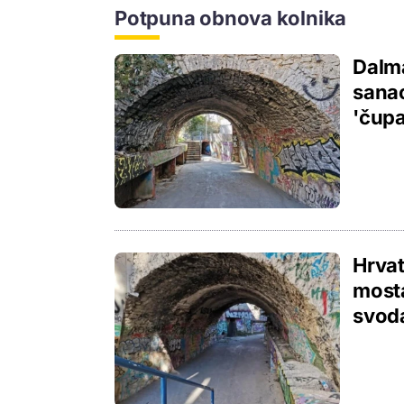
Potpuna obnova kolnika
Dalma
sanac
'čup
Hrvat
mosta
svod