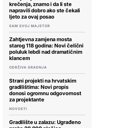
krečenja, znamo i da li ste
napravili dobro ako ste čekali
ljeto za ovaj posao
SAM SVOJ MAJSTOR
Zahtjevna zamjena mosta
starog 118 godina: Novi čelični
poluluk lebdi nad dramatičnim
klancem
ODRŽIVA GRADNJA
Strani projekti na hrvatskim
gradilištima: Novi propis
donosi ogromnu odgovornost
za projektante
NOVOSTI
Gradilište u zalazu: Ugrađeno