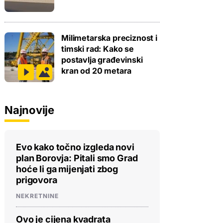
Milimetarska preciznost i
timski rad: Kako se
postavlja građevinski
kran od 20 metara
Najnovije
Evo kako točno izgleda novi
plan Borovja: Pitali smo Grad
hoće li ga mijenjati zbog
prigovora
NEKRETNINE
Ovo je cijena kvadrata