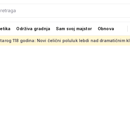
tetika
Održiva gradnja
Sam svoj majstor
Obnova
dina: Novi čelični poluluk lebdi nad dramatičnim klancem
S