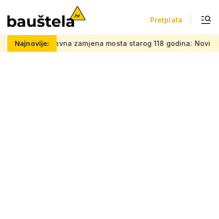
Pretplata
Zahtjevna zamjena mosta starog 118 godina: Novi čelični p
Najnovije: