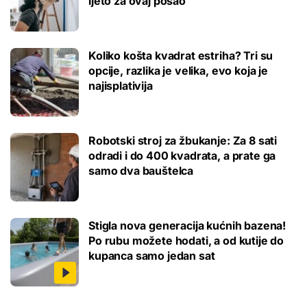
ljeto za ovaj posao
Koliko košta kvadrat estriha? Tri su
opcije, razlika je velika, evo koja je
najisplativija
Robotski stroj za žbukanje: Za 8 sati
odradi i do 400 kvadrata, a prate ga
samo dva bauštelca
Stigla nova generacija kućnih bazena!
Po rubu možete hodati, a od kutije do
kupanca samo jedan sat