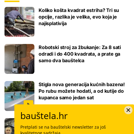
Koliko košta kvadrat estriha? Tri su
opcije, razlika je velika, evo koja je
najisplativija
Robotski stroj za žbukanje: Za 8 sati
odradi i do 400 kvadrata, a prate ga
samo dva bauštelca
Stigla nova generacija kućnih bazena!
Po rubu možete hodati, a od kutije do
kupanca samo jedan sat
bauštela.hr
Koliko košta keramičar za kvadrat
Pretplati se na bauštelski newsletter za još
pločica: Cijenu određuju površina,
kvalitetnog sadržaja