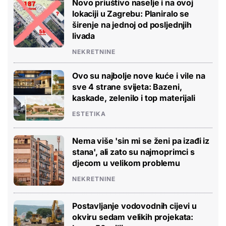
Novo priuštivo naselje i na ovoj
lokaciji u Zagrebu: Planiralo se
širenje na jednoj od posljednjih
livada
NEKRETNINE
Ovo su najbolje nove kuće i vile na
sve 4 strane svijeta: Bazeni,
kaskade, zelenilo i top materijali
ESTETIKA
Nema više 'sin mi se ženi pa izađi iz
stana', ali zato su najmoprimci s
djecom u velikom problemu
NEKRETNINE
Postavljanje vodovodnih cijevi u
okviru sedam velikih projekata: