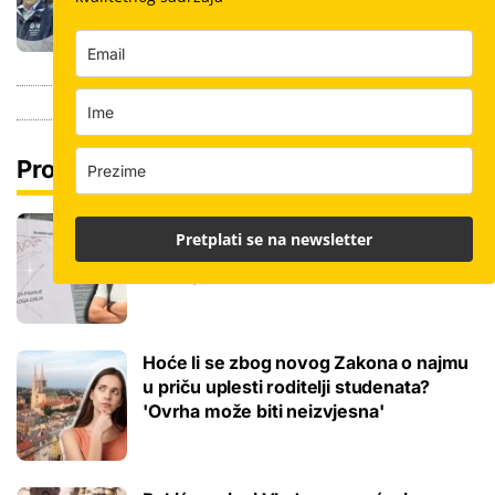
dimenzije keramike, ali i lokacija
Pročitaj još
Gorjele prijave za drugi rok mature:
Pretplati se na newsletter
Tisuće kandidata idu na 'popravni' iz
dva ispita
Hoće li se zbog novog Zakona o najmu
u priču uplesti roditelji studenata?
'Ovrha može biti neizvjesna'