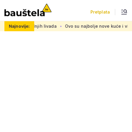
Pretplata
 od posljednjih livada
Najnovije:
Ovo su najbolje nove kuće i vile na sve