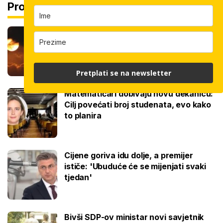
Pročitaj još
Je li pomrčina Sunca opasna za vid?
Pitali smo stručnjaka, evo gdje je
promatrati
Pretplati se na newsletter
Matematičari dobivaju novu dekanicu:
Cilj povećati broj studenata, evo kako
to planira
Cijene goriva idu dolje, a premijer
ističe: 'Ubuduće će se mijenjati svaki
tjedan'
Bivši SDP-ov ministar novi savjetnik