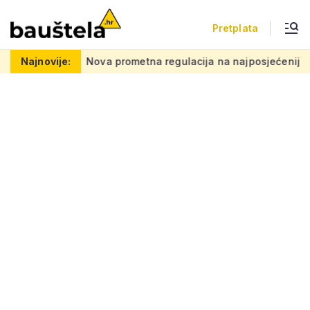
Pretplata
 kvadrata
Najnovije:
Nova prometna regulacija na najposjećenijem hrva