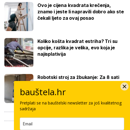
Ovo je cijena kvadrata krečenja,
znamo i jeste li napravili dobro ako ste
čekali ljeto za ovaj posao
Koliko košta kvadrat estriha? Tri su
opcije, razlika je velika, evo koja je
najisplativija
Robotski stroj za žbukanje: Za 8 sati
odradi i do 400 kvadrata, a prate ga
bauštela.hr
samo dva bauštelca
Pretplati se na bauštelski newsletter za još kvalitetnog
sadržaja