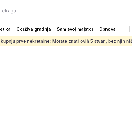
tetika
Održiva gradnja
Sam svoj majstor
Obnova
ekretnine: Morate znati ovih 5 stvari, bez njih ništa
Jedno 