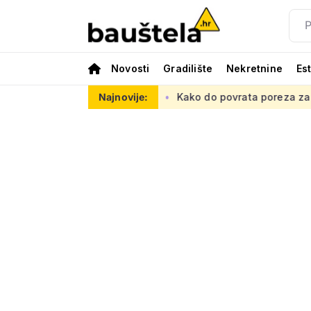
Novosti
Gradilište
Nekretnine
Es
sku prometnu mrežu
Najnovije:
Kako do povrata poreza za kupnju prve n