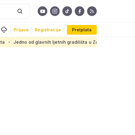
Prijava
Registracija
Pretplata
od glavnih ljetnih gradilišta u Zagrebu: Novi armirani beton