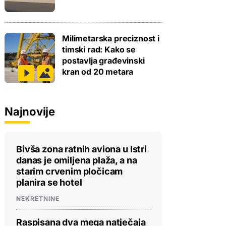
Milimetarska preciznost i
timski rad: Kako se
postavlja građevinski
kran od 20 metara
Najnovije
Bivša zona ratnih aviona u Istri
danas je omiljena plaža, a na
starim crvenim pločicam
planira se hotel
NEKRETNINE
Raspisana dva mega natječaja