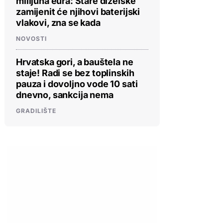
milijuna eura: Stare dizelske
zamijenit će njihovi baterijski
vlakovi, zna se kada
NOVOSTI
Hrvatska gori, a bauštela ne
staje! Radi se bez toplinskih
pauza i dovoljno vode 10 sati
dnevno, sankcija nema
GRADILIŠTE