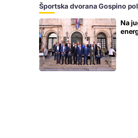
Športska dvorana Gospino pol
Na ju
energ