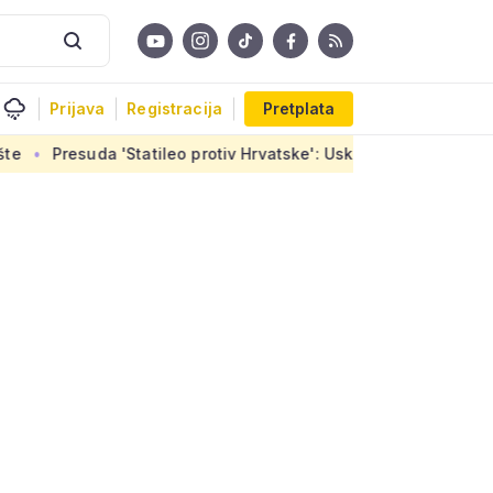
Prijava
Registracija
Pretplata
da 'Statileo protiv Hrvatske': Uskoro završetak stanova u Siro