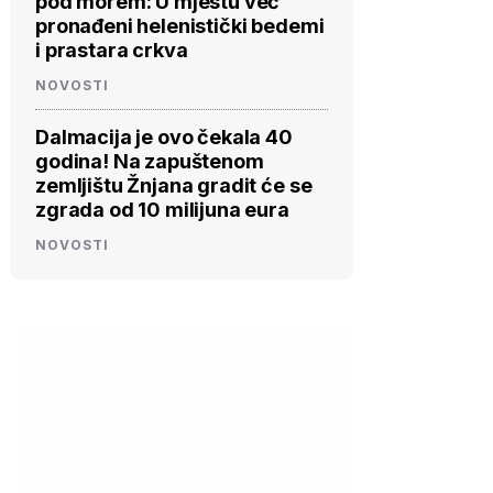
pod morem: U mjestu već
pronađeni helenistički bedemi
i prastara crkva
NOVOSTI
Dalmacija je ovo čekala 40
godina! Na zapuštenom
zemljištu Žnjana gradit će se
zgrada od 10 milijuna eura
NOVOSTI