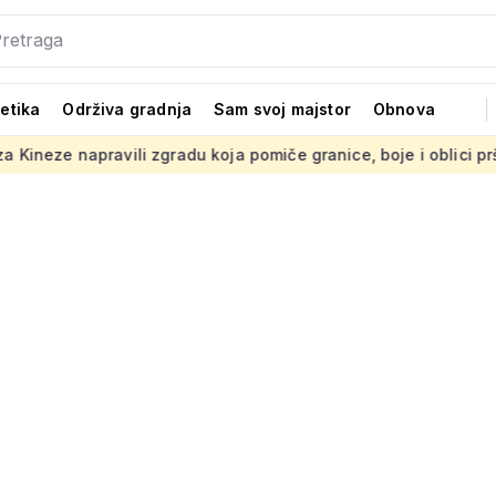
tetika
Održiva gradnja
Sam svoj majstor
Obnova
ravili zgradu koja pomiče granice, boje i oblici pršte
Presu