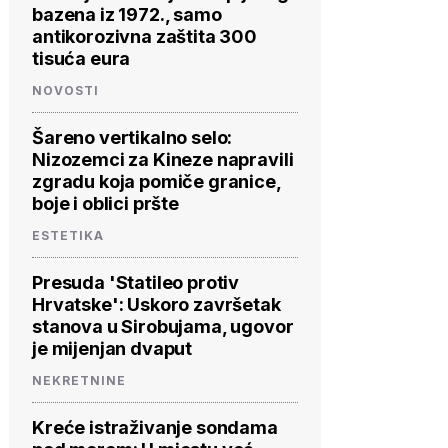
bazena iz 1972., samo
antikorozivna zaštita 300
tisuća eura
NOVOSTI
Šareno vertikalno selo:
Nizozemci za Kineze napravili
zgradu koja pomiče granice,
boje i oblici pršte
ESTETIKA
Presuda 'Statileo protiv
Hrvatske': Uskoro završetak
stanova u Sirobujama, ugovor
je mijenjan dvaput
NEKRETNINE
Kreće istraživanje sondama