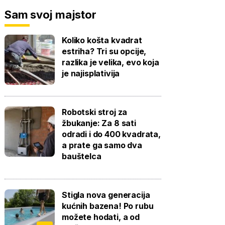
Sam svoj majstor
Koliko košta kvadrat
estriha? Tri su opcije,
razlika je velika, evo koja
je najisplativija
Robotski stroj za
žbukanje: Za 8 sati
odradi i do 400 kvadrata,
a prate ga samo dva
bauštelca
Stigla nova generacija
kućnih bazena! Po rubu
možete hodati, a od