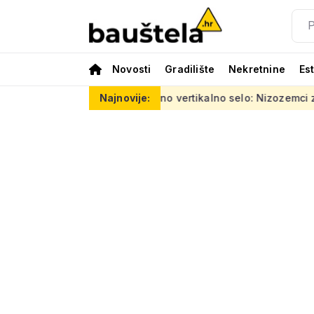
Novosti
Gradilište
Nekretnine
Es
 tisuća eura
Šareno vertikalno selo: Nizozemci za Kineze nap
Najnovije: