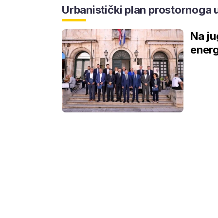
Urbanistički plan prostornoga 
Na ju
energ