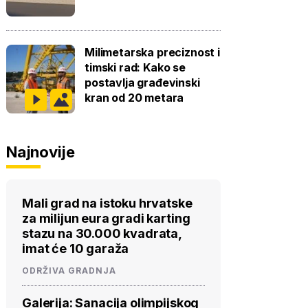
Milimetarska preciznost i
timski rad: Kako se
postavlja građevinski
kran od 20 metara
Najnovije
Mali grad na istoku hrvatske
za milijun eura gradi karting
stazu na 30.000 kvadrata,
imat će 10 garaža
ODRŽIVA GRADNJA
Galerija: Sanacija olimpijskog