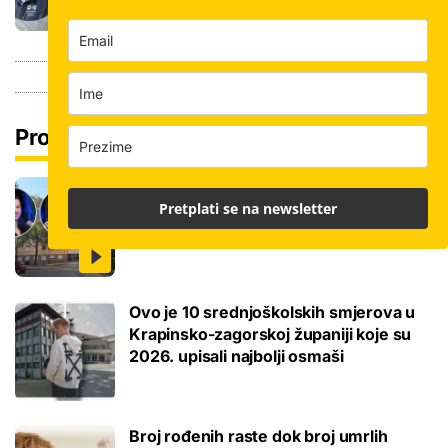
Pročitaj još
Ovo je 5 mana života u studentskom
Pretplati se na newsletter
domu na koje se svaki brucoš mora
naviknuti
Ovo je 10 srednjoškolskih smjerova u
Krapinsko-zagorskoj županiji koje su
2026. upisali najbolji osmaši
Broj rođenih raste dok broj umrlih