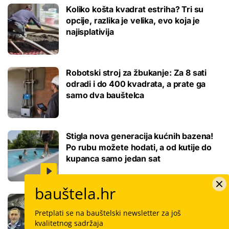
Koliko košta kvadrat estriha? Tri su
opcije, razlika je velika, evo koja je
najisplativija
Robotski stroj za žbukanje: Za 8 sati
odradi i do 400 kvadrata, a prate ga
samo dva bauštelca
Stigla nova generacija kućnih bazena!
Po rubu možete hodati, a od kutije do
kupanca samo jedan sat
bauštela.hr
Koliko košta keramičar za kvadrat
pločica: Cijenu određuju površina,
Pretplati se na bauštelski newsletter za još
dimenzije keramike, ali i lokacija
kvalitetnog sadržaja