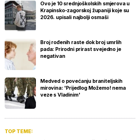
Ovo je 10 srednjoškolskih smjerova u
Krapinsko-zagorskoj županiji koje su
2026. upisali najbolji osmaši
Broj rođenih raste dok broj umrlih
pada: Prirodni prirast svejedno je
negativan
Medved o povećanju braniteljskih
mirovina: 'Prijedlog Možemo! nema
veze s Vladinim'
TOP TEME: