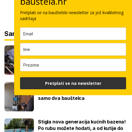
bauštela.hr
Pretplati se na bauštelski newsletter za još kvalitetnog
sadržaja
Sam svoj majstor
Koliko košta kvadrat estriha? Tri su
opcije, razlika je velika, evo koja je
najisplativija
Pretplati se na newsletter
Robotski stroj za žbukanje: Za 8 sati
odradi i do 400 kvadrata, a prate ga
samo dva bauštelca
Stigla nova generacija kućnih bazena!
Po rubu možete hodati, a od kutije do