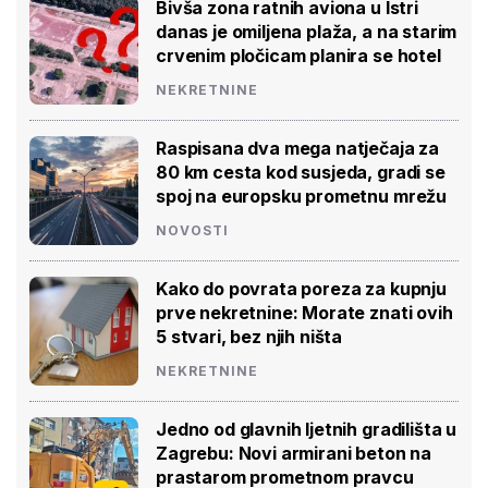
Bivša zona ratnih aviona u Istri
danas je omiljena plaža, a na starim
crvenim pločicam planira se hotel
NEKRETNINE
Raspisana dva mega natječaja za
80 km cesta kod susjeda, gradi se
spoj na europsku prometnu mrežu
NOVOSTI
Kako do povrata poreza za kupnju
prve nekretnine: Morate znati ovih
5 stvari, bez njih ništa
NEKRETNINE
Jedno od glavnih ljetnih gradilišta u
Zagrebu: Novi armirani beton na
prastarom prometnom pravcu