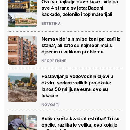
Ovo su najbolje nove kuće i vile na
sve 4 strane svijeta: Bazeni,
kaskade, zelenilo i top materijali
ESTETIKA
Nema više 'sin mi se ženi pa izađi iz
stana', ali zato su najmoprimci s
djecom u velikom problemu
NEKRETNINE
Postavljanje vodovodnih cijevi u
okviru sedam velikih projekata:
Iznos 50 milijuna eura, ovo su
lokacije
NOVOSTI
Koliko košta kvadrat estriha? Tri su
opcije, razlika je velika, evo koja je