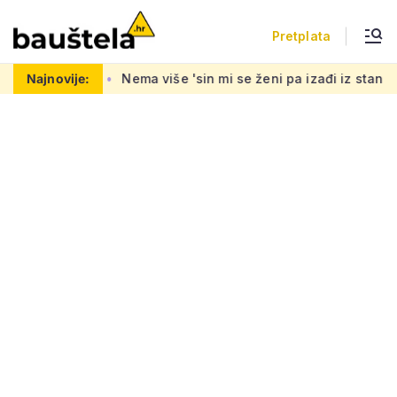
Pretplata
materijali
Najnovije:
Nema više 'sin mi se ženi pa izađi iz stana', ali