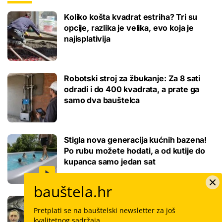
Koliko košta kvadrat estriha? Tri su
opcije, razlika je velika, evo koja je
najisplativija
Robotski stroj za žbukanje: Za 8 sati
odradi i do 400 kvadrata, a prate ga
samo dva bauštelca
Stigla nova generacija kućnih bazena!
Po rubu možete hodati, a od kutije do
kupanca samo jedan sat
bauštela.hr
Koliko košta keramičar za kvadrat
Pretplati se na bauštelski newsletter za još
pločica: Cijenu određuju površina,
kvalitetnog sadržaja