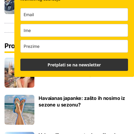
dimenzije keramike, ali i lokacija
Pročitaj još
Hoće li se zbog novog Zakona o najmu
Pretplati se na newsletter
u priču uplesti roditelji studenata?
'Ovrha može biti neizvjesna'
Havaianas japanke: zašto ih nosimo iz
sezone u sezonu?