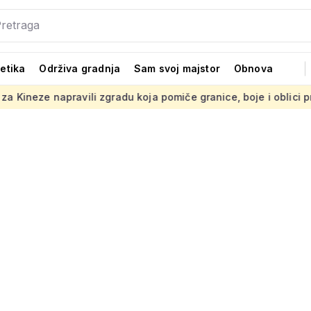
tetika
Održiva gradnja
Sam svoj majstor
Obnova
pravili zgradu koja pomiče granice, boje i oblici pršte
Pres