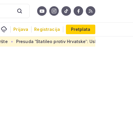
Prijava
Registracija
Pretplata
uda 'Statileo protiv Hrvatske': Uskoro završetak stanova u Sir