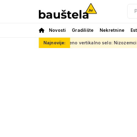
Novosti
Gradilište
Nekretnine
Es
0 tisuća eura
Šareno vertikalno selo: Nizozemci za Kineze na
Najnovije: