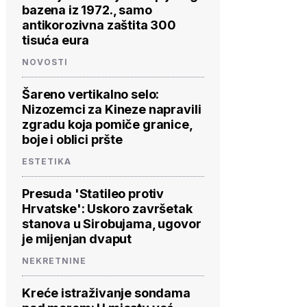
bazena iz 1972., samo
antikorozivna zaštita 300
tisuća eura
NOVOSTI
Šareno vertikalno selo:
Nizozemci za Kineze napravili
zgradu koja pomiče granice,
boje i oblici pršte
ESTETIKA
Presuda 'Statileo protiv
Hrvatske': Uskoro završetak
stanova u Sirobujama, ugovor
je mijenjan dvaput
NEKRETNINE
Kreće istraživanje sondama