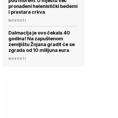
pod morem: U mjestu već
pronađeni helenistički bedemi
i prastara crkva
NOVOSTI
Dalmacija je ovo čekala 40
godina! Na zapuštenom
zemljištu Žnjana gradit će se
zgrada od 10 milijuna eura
NOVOSTI