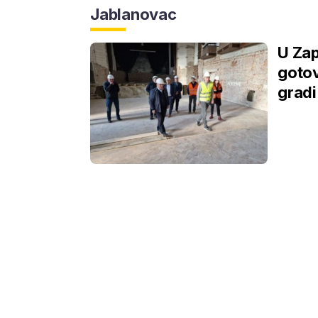
Jablanovac
U Zap
gotov
gradi