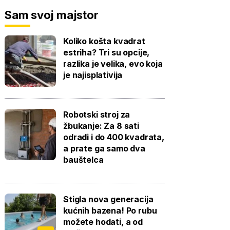
Sam svoj majstor
Koliko košta kvadrat
estriha? Tri su opcije,
razlika je velika, evo koja
je najisplativija
Robotski stroj za
žbukanje: Za 8 sati
odradi i do 400 kvadrata,
a prate ga samo dva
bauštelca
Stigla nova generacija
kućnih bazena! Po rubu
možete hodati, a od