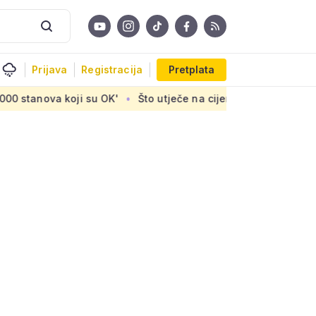
Prijava
Registracija
Pretplata
a koji su OK'
Što utječe na cijenu uređaja za pročišćavanj