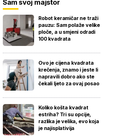
Sam svoj majstor
Robot keramičar ne traži
pauzu: Sam polaže velike
ploče, a u smjeni odradi
100 kvadrata
Ovo je cijena kvadrata
krečenja, znamo i jeste li
napravili dobro ako ste
čekali ljeto za ovaj posao
Koliko košta kvadrat
estriha? Tri su opcije,
razlika je velika, evo koja
je najisplativija