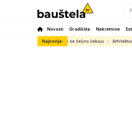
Novosti
Gradilište
Nekretnine
Es
cestu opasno, radovi se željno čekaju
Najnovije:
Arhitektura često ni