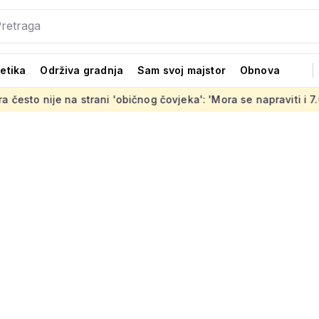
tetika
Održiva gradnja
Sam svoj majstor
Obnova
je na strani 'običnog čovjeka': 'Mora se napraviti i 7.000 stanov