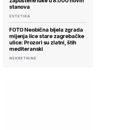
zapuštene luke u 8.000 novih
stanova
ESTETIKA
FOTO Neobična bijela zgrada
mijenja lice stare zagrebačke
ulice: Prozori su zlatni, štih
mediteranski
NEKRETNINE