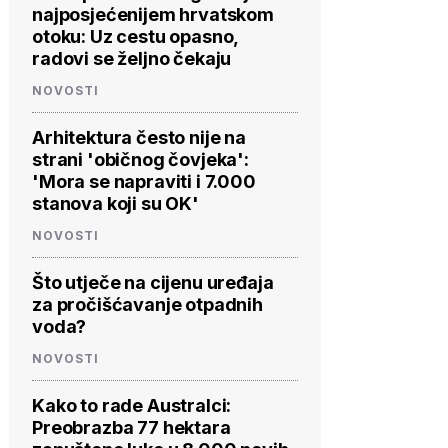
najposjećenijem hrvatskom
otoku: Uz cestu opasno,
radovi se željno čekaju
NOVOSTI
Arhitektura često nije na
strani 'običnog čovjeka':
'Mora se napraviti i 7.000
stanova koji su OK'
NOVOSTI
Što utječe na cijenu uređaja
za pročišćavanje otpadnih
voda?
NOVOSTI
Kako to rade Australci:
Preobrazba 77 hektara