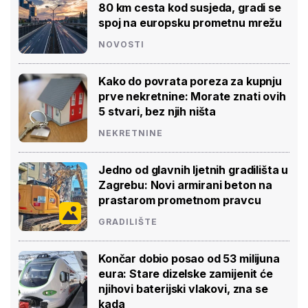
80 km cesta kod susjeda, gradi se
spoj na europsku prometnu mrežu
NOVOSTI
Kako do povrata poreza za kupnju
prve nekretnine: Morate znati ovih
5 stvari, bez njih ništa
NEKRETNINE
Jedno od glavnih ljetnih gradilišta u
Zagrebu: Novi armirani beton na
prastarom prometnom pravcu
GRADILIŠTE
Končar dobio posao od 53 milijuna
eura: Stare dizelske zamijenit će
njihovi baterijski vlakovi, zna se
kada