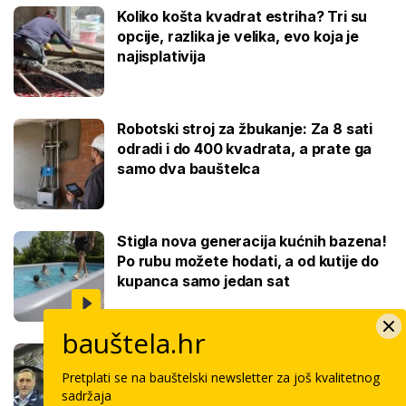
Koliko košta kvadrat estriha? Tri su
opcije, razlika je velika, evo koja je
najisplativija
Robotski stroj za žbukanje: Za 8 sati
odradi i do 400 kvadrata, a prate ga
samo dva bauštelca
Stigla nova generacija kućnih bazena!
Po rubu možete hodati, a od kutije do
kupanca samo jedan sat
bauštela.hr
Koliko košta keramičar za kvadrat
pločica: Cijenu određuju površina,
Pretplati se na bauštelski newsletter za još kvalitetnog
dimenzije keramike, ali i lokacija
sadržaja