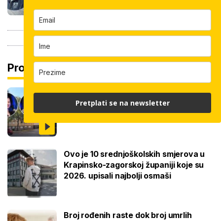
Pročitaj još
Ovo je 5 mana života u studentskom
Pretplati se na newsletter
domu na koje se svaki brucoš mora
naviknuti
Ovo je 10 srednjoškolskih smjerova u
Krapinsko-zagorskoj županiji koje su
2026. upisali najbolji osmaši
Broj rođenih raste dok broj umrlih