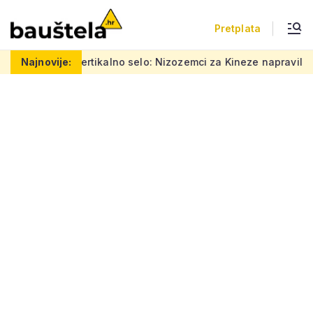
Pretplata
Šareno vertikalno selo: Nizozemci za Kineze napravili zgradu 
Najnovije: