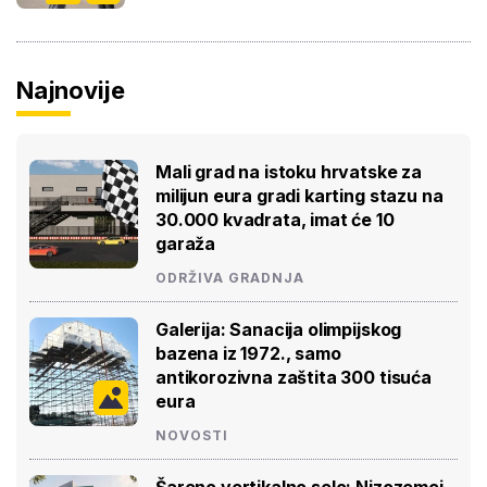
Najnovije
Mali grad na istoku hrvatske za
milijun eura gradi karting stazu na
30.000 kvadrata, imat će 10
garaža
ODRŽIVA GRADNJA
Galerija: Sanacija olimpijskog
bazena iz 1972., samo
antikorozivna zaštita 300 tisuća
eura
NOVOSTI
Šareno vertikalno selo: Nizozemci