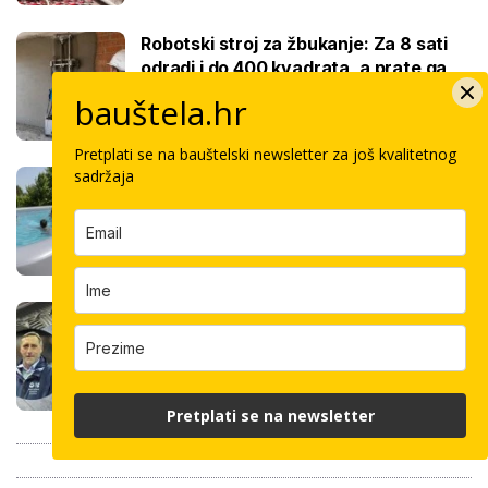
Robotski stroj za žbukanje: Za 8 sati
odradi i do 400 kvadrata, a prate ga
samo dva bauštelca
bauštela.hr
Pretplati se na bauštelski newsletter za još kvalitetnog
sadržaja
Stigla nova generacija kućnih bazena!
Po rubu možete hodati, a od kutije do
kupanca samo jedan sat
Koliko košta keramičar za kvadrat
pločica: Cijenu određuju površina,
dimenzije keramike, ali i lokacija
Pretplati se na newsletter