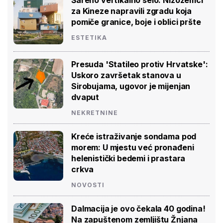
za Kineze napravili zgradu koja
pomiče granice, boje i oblici pršte
ESTETIKA
Presuda 'Statileo protiv Hrvatske':
Uskoro završetak stanova u
Sirobujama, ugovor je mijenjan
dvaput
NEKRETNINE
Kreće istraživanje sondama pod
morem: U mjestu već pronađeni
helenistički bedemi i prastara
crkva
NOVOSTI
Dalmacija je ovo čekala 40 godina!
Na zapuštenom zemljištu Žnjana