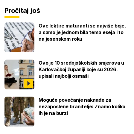
Pročitaj još
Ove lektire maturanti se najviše boje,
a samo je jednom bila tema eseja i to
na jesenskom roku
Ovo je 10 srednjoškolskih smjerova u
Karlovačkoj županiji koje su 2026.
upisali najbolji osmaši
Moguće povećanje naknade za
nezaposlene branitelje: Znamo koliko
ih je na burzi