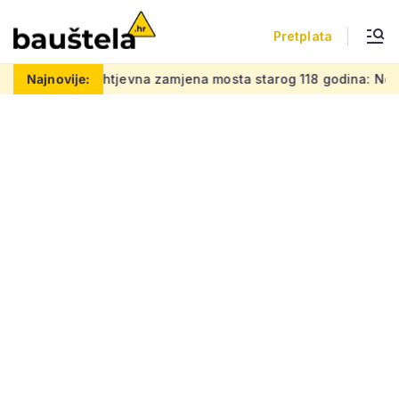
Pretplata
posao
Najnovije:
Zahtjevna zamjena mosta starog 118 godina: Novi čeli