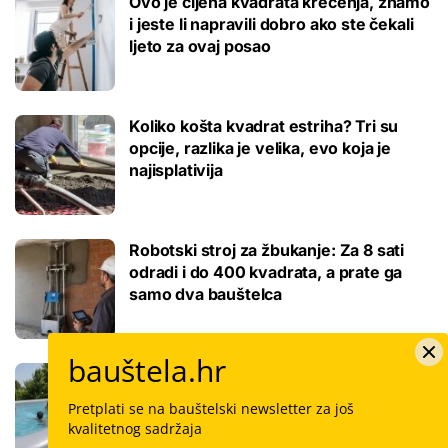
Ovo je cijena kvadrata krečenja, znamo
i jeste li napravili dobro ako ste čekali
ljeto za ovaj posao
Koliko košta kvadrat estriha? Tri su
opcije, razlika je velika, evo koja je
najisplativija
Robotski stroj za žbukanje: Za 8 sati
odradi i do 400 kvadrata, a prate ga
samo dva bauštelca
bauštela.hr
Stigla nova generacija kućnih bazena!
Po rubu možete hodati, a od kutije do
Pretplati se na bauštelski newsletter za još
kupanca samo jedan sat
kvalitetnog sadržaja