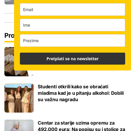
Pročitaj još
Promjena prakse za sve SC-ove, kršili
su zakon? Za jedan nam je potvrđeno
Pretplati se na newsletter
Studenti otkrili kako se obraćati
mladima kad je u pitanju alkohol: Dobili
su važnu nagradu
Centar za starije uzima opremu za
492.000 eura: Na popisu su i stolice za