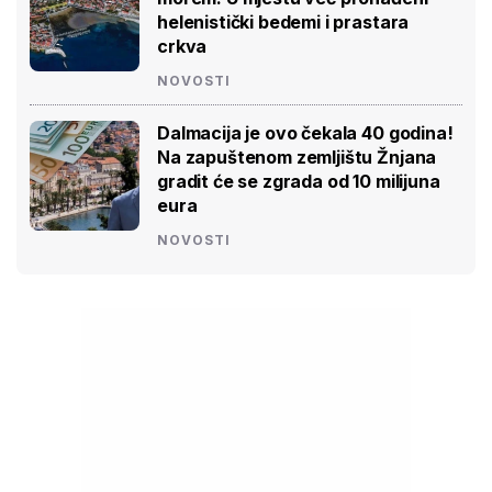
helenistički bedemi i prastara
crkva
NOVOSTI
Dalmacija je ovo čekala 40 godina!
Na zapuštenom zemljištu Žnjana
gradit će se zgrada od 10 milijuna
eura
NOVOSTI