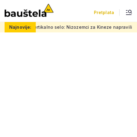
Pretplata
Šareno vertikalno selo: Nizozemci za Kineze napravili zgradu k
Najnovije: