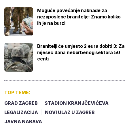
Moguće povećanje naknade za
nezaposlene branitelje: Znamo koliko
ih je na burzi
Branitelji će umjesto 2 eura dobiti 3: Za
mjesec dana neborbenog sektora 50
centi
TOP TEME:
GRAD ZAGREB
STADION KRANJČEVIĆEVA
LEGALIZACIJA
NOVI ULAZ U ZAGREB
JAVNA NABAVA