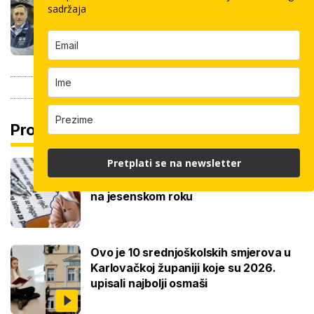
pločica: Cijenu određuju površina,
sadržaja
dimenzije keramike, ali i lokacija
Pročitaj još
Pretplati se na newsletter
Ove lektire maturanti se najviše boje,
a samo je jednom bila tema eseja i to
na jesenskom roku
Ovo je 10 srednjoškolskih smjerova u
Karlovačkoj županiji koje su 2026.
upisali najbolji osmaši