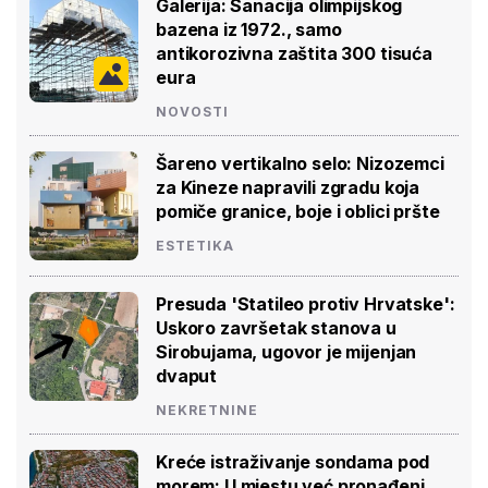
Galerija: Sanacija olimpijskog
bazena iz 1972., samo
antikorozivna zaštita 300 tisuća
eura
NOVOSTI
Šareno vertikalno selo: Nizozemci
za Kineze napravili zgradu koja
pomiče granice, boje i oblici pršte
ESTETIKA
Presuda 'Statileo protiv Hrvatske':
Uskoro završetak stanova u
Sirobujama, ugovor je mijenjan
dvaput
NEKRETNINE
Kreće istraživanje sondama pod
morem: U mjestu već pronađeni