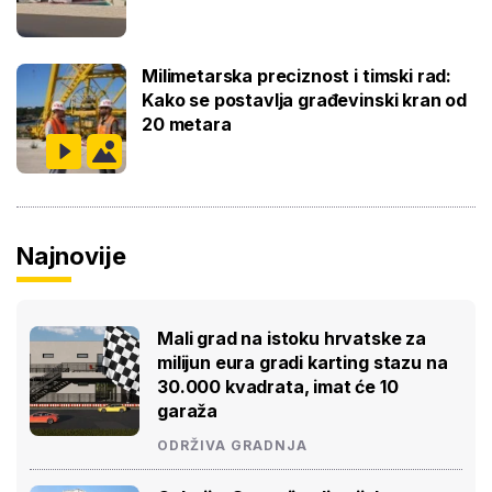
Milimetarska preciznost i timski rad:
Kako se postavlja građevinski kran od
20 metara
Najnovije
Mali grad na istoku hrvatske za
milijun eura gradi karting stazu na
30.000 kvadrata, imat će 10
garaža
ODRŽIVA GRADNJA