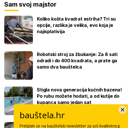
Sam svoj majstor
Koliko košta kvadrat estriha? Tri su
opcije, razlika je velika, evo koja je
najisplativija
Robotski stroj za žbukanje: Za 8 sati
odradi i do 400 kvadrata, a prate ga
samo dva bauštelca
Stigla nova generacija kućnih bazena!
Po rubu možete hodati, a od kutije do
kupanca samo jedan sat
bauštela.hr
Koliko košta keramičar za kvadrat
Pretplati se na bauštelski newsletter za još kvalitetnog