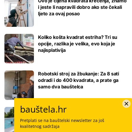
Ovo je cijena kvadrata krečenja, znamo
i jeste li napravili dobro ako ste čekali
ljeto za ovaj posao
Koliko košta kvadrat estriha? Tri su
opcije, razlika je velika, evo koja je
najisplativija
Robotski stroj za žbukanje: Za 8 sati
odradi i do 400 kvadrata, a prate ga
samo dva bauštelca
bauštela.hr
Stigla nova generacija kućnih bazena!
Po rubu možete hodati, a od kutije do
Pretplati se na bauštelski newsletter za još
kupanca samo jedan sat
kvalitetnog sadržaja