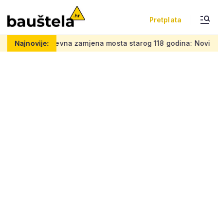
Pretplata
ao
Najnovije:
Zahtjevna zamjena mosta starog 118 godina: Novi čelični