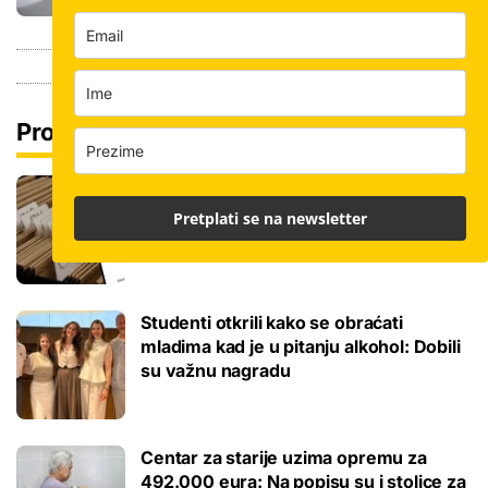
Pročitaj još
Promjena prakse za sve SC-ove, kršili
su zakon? Za jedan nam je potvrđeno
Pretplati se na newsletter
Studenti otkrili kako se obraćati
mladima kad je u pitanju alkohol: Dobili
su važnu nagradu
Centar za starije uzima opremu za
492.000 eura: Na popisu su i stolice za