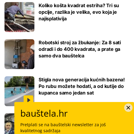
Koliko košta kvadrat estriha? Tri su
opcije, razlika je velika, evo koja je
najisplativija
Robotski stroj za žbukanje: Za 8 sati
odradi i do 400 kvadrata, a prate ga
samo dva bauštelca
Stigla nova generacija kućnih bazena!
Po rubu možete hodati, a od kutije do
kupanca samo jedan sat
bauštela.hr
Koliko košta keramičar za kvadrat
pločica: Cijenu određuju površina,
Pretplati se na bauštelski newsletter za još
dimenzije keramike, ali i lokacija
kvalitetnog sadržaja