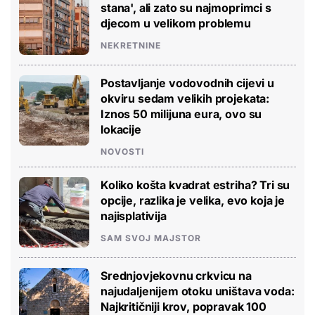
stana', ali zato su najmoprimci s
djecom u velikom problemu
NEKRETNINE
Postavljanje vodovodnih cijevi u
okviru sedam velikih projekata:
Iznos 50 milijuna eura, ovo su
lokacije
NOVOSTI
Koliko košta kvadrat estriha? Tri su
opcije, razlika je velika, evo koja je
najisplativija
SAM SVOJ MAJSTOR
Srednjovjekovnu crkvicu na
najudaljenijem otoku uništava voda:
Najkritičniji krov, popravak 100