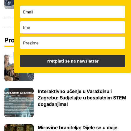
Pročitaj još
Među najtraženijim zanimanjima na
Pretplati se na newsletter
burzi samo za jedno treba faks: Ostalo
malo mjesta za drugi rok
Interaktivno učenje u Varaždinu i
Zagrebu: Sudjelujte u besplatnim STEM
događanjima!
Mirovine branitelja: Dijele se u dvije