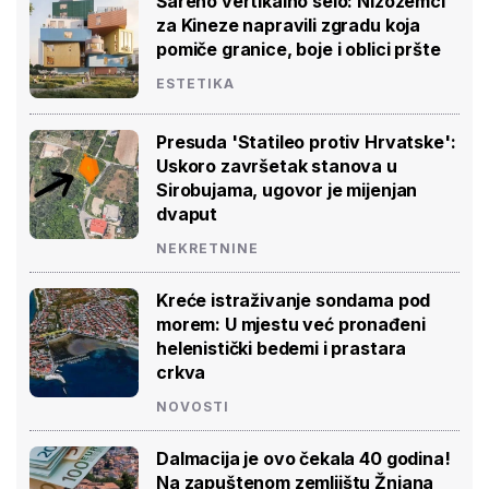
Šareno vertikalno selo: Nizozemci
za Kineze napravili zgradu koja
pomiče granice, boje i oblici pršte
ESTETIKA
Presuda 'Statileo protiv Hrvatske':
Uskoro završetak stanova u
Sirobujama, ugovor je mijenjan
dvaput
NEKRETNINE
Kreće istraživanje sondama pod
morem: U mjestu već pronađeni
helenistički bedemi i prastara
crkva
NOVOSTI
Dalmacija je ovo čekala 40 godina!
Na zapuštenom zemljištu Žnjana