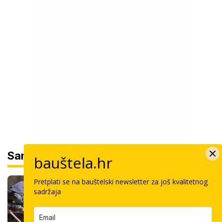
Sam svoj majstor
bauštela.hr
Koliko košta kvadrat estriha? Tri su
Pretplati se na bauštelski newsletter za još kvalitetnog
sadržaja
opcije, razlika je velika, evo koja je
najisplativija