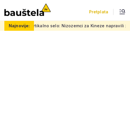
Pretplata
Šareno vertikalno selo: Nizozemci za Kineze napravili zgradu ko
Najnovije: