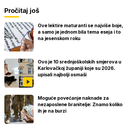
Pročitaj još
Ove lektire maturanti se najviše boje,
a samo je jednom bila tema eseja i to
na jesenskom roku
Ovo je 10 srednjoškolskih smjerova u
Karlovačkoj županiji koje su 2026.
upisali najbolji osmaši
Moguće povećanje naknade za
nezaposlene branitelje: Znamo koliko
ih je na burzi