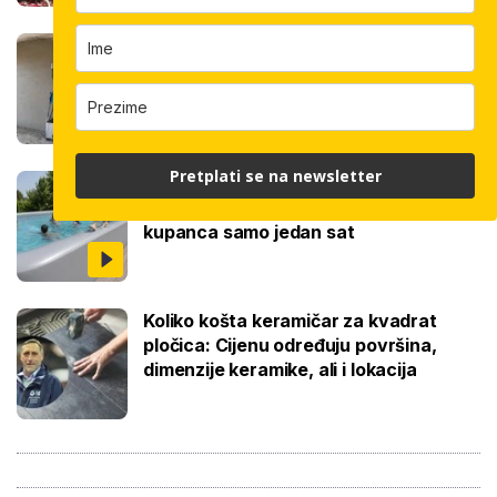
Robotski stroj za žbukanje: Za 8 sati
odradi i do 400 kvadrata, a prate ga
samo dva bauštelca
Pretplati se na newsletter
Stigla nova generacija kućnih bazena!
Po rubu možete hodati, a od kutije do
kupanca samo jedan sat
Koliko košta keramičar za kvadrat
pločica: Cijenu određuju površina,
dimenzije keramike, ali i lokacija