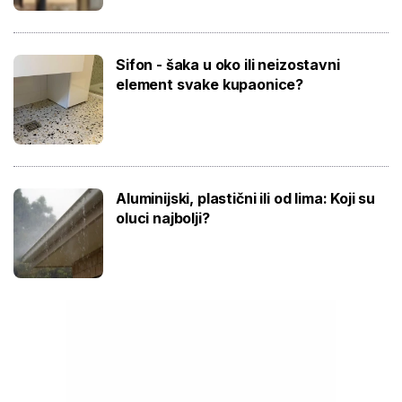
Sifon - šaka u oko ili neizostavni
element svake kupaonice?
Aluminijski, plastični ili od lima: Koji su
oluci najbolji?